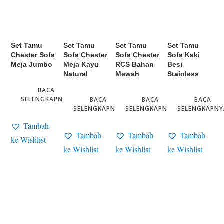
Set Tamu
Set Tamu
Set Tamu
Set Tamu
Chester Sofa
Sofa Chester
Sofa Chester
Sofa Kaki
Meja Jumbo
Meja Kayu
RCS Bahan
Besi
Natural
Mewah
Stainless
BACA
SELENGKAPNYA
BACA
BACA
BACA
SELENGKAPNYA
SELENGKAPNYA
SELENGKAPNY
Tambah
Tambah
Tambah
Tambah
ke Wishlist
ke Wishlist
ke Wishlist
ke Wishlist