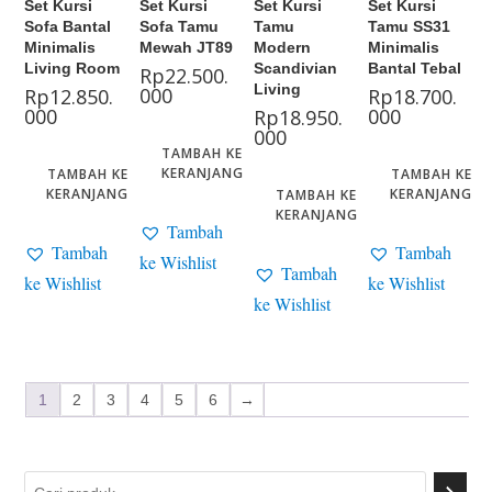
Set Kursi
Set Kursi
Set Kursi
Set Kursi
Sofa Bantal
Sofa Tamu
Tamu
Tamu SS31
Minimalis
Mewah JT89
Modern
Minimalis
Living Room
Scandivian
Bantal Tebal
Rp
22.500.
Living
000
Rp
12.850.
Rp
18.700.
000
000
Rp
18.950.
000
TAMBAH KE
KERANJANG
TAMBAH KE
TAMBAH KE
KERANJANG
KERANJANG
TAMBAH KE
KERANJANG
Tambah
Tambah
Tambah
ke Wishlist
Tambah
ke Wishlist
ke Wishlist
ke Wishlist
1
2
3
4
5
6
→