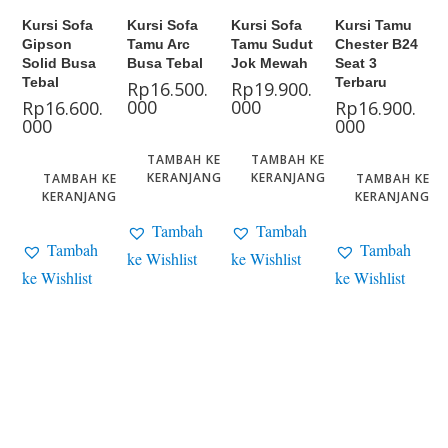
Kursi Sofa
Kursi Sofa
Kursi Sofa
Kursi Tamu
Gipson
Tamu Arc
Tamu Sudut
Chester B24
Solid Busa
Busa Tebal
Jok Mewah
Seat 3
Tebal
Terbaru
Rp
16.500.
Rp
19.900.
000
000
Rp
16.600.
Rp
16.900.
000
000
TAMBAH KE
TAMBAH KE
KERANJANG
KERANJANG
TAMBAH KE
TAMBAH KE
KERANJANG
KERANJANG
Tambah
Tambah
Tambah
Tambah
ke Wishlist
ke Wishlist
ke Wishlist
ke Wishlist