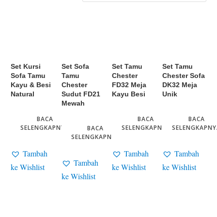
Set Kursi
Set Sofa
Set Tamu
Set Tamu
Sofa Tamu
Tamu
Chester
Chester Sofa
Kayu & Besi
Chester
FD32 Meja
DK32 Meja
Natural
Sudut FD21
Kayu Besi
Unik
Mewah
BACA
BACA
BACA
SELENGKAPNYA
SELENGKAPNYA
SELENGKAPNY
BACA
SELENGKAPNYA
Tambah
Tambah
Tambah
Tambah
ke Wishlist
ke Wishlist
ke Wishlist
ke Wishlist