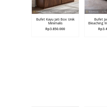
Bufet Kayu Jati Box Unik
Bufet Ja
Minimalis
Bleaching M
Rp
3.850.000
Rp
3.