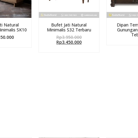
ti Natural
Bufet Jati Natural
Dipan Tem
inimalis SK10
Minimalis S32 Terbaru
Gunungan 
Teb
450.000
Rp
3.950.000
Rp
3.450.000