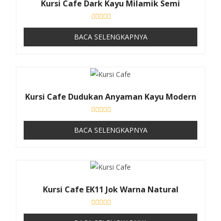
Kursi Cafe Dark Kayu Milamik Semi
r
i
5
D
i
BACA SELENGKAPNYA
n
i
l
a
i
0
d
a
Kursi Cafe Dudukan Anyaman Kayu Modern
r
i
5
D
i
BACA SELENGKAPNYA
n
i
l
a
i
0
d
a
Kursi Cafe EK11 Jok Warna Natural
r
i
5
D
i