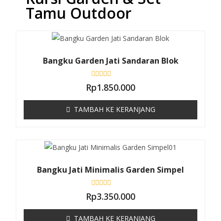
Tamu Outdoor
Bangku Garden Jati Sandaran Blok
D
Rp
1.850.000
i
n
i
TAMBAH KE KERANJANG
l
a
i
0
d
a
r
i
5
Bangku Jati Minimalis Garden Simpel
D
Rp
3.350.000
i
n
i
TAMBAH KE KERANJANG
l