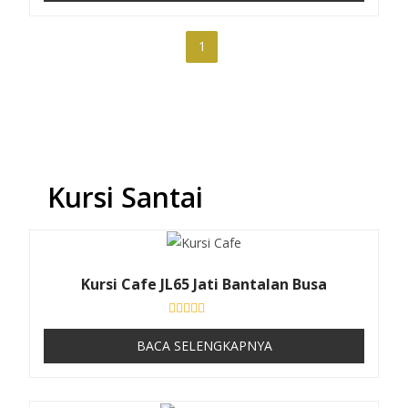
a
i
0
d
1
a
r
i
5
Kursi Santai
Kursi Cafe JL65 Jati Bantalan Busa
D
i
BACA SELENGKAPNYA
n
i
l
a
i