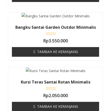
a
i
0
d
a
r
i
5
Bangku Santai Garden Outdor Minimalis
D
Rp
3.550.000
i
n
i
TAMBAH KE KERANJANG
l
a
i
0
d
a
r
i
5
Kursi Teras Santai Rotan Minimalis
D
Rp
2.050.000
i
n
i
TAMBAH KE KERANJANG
l