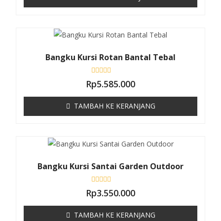
a
i
0
d
a
r
i
5
Bangku Kursi Rotan Bantal Tebal
D
Rp
5.585.000
i
n
i
TAMBAH KE KERANJANG
l
a
i
0
d
a
r
i
5
Bangku Kursi Santai Garden Outdoor
D
Rp
3.550.000
i
n
i
TAMBAH KE KERANJANG
l