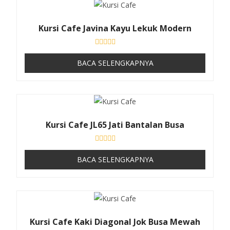
0
d
a
Kursi Cafe Javina Kayu Lekuk Modern
r
i
5
D
i
BACA SELENGKAPNYA
n
i
l
a
i
0
d
a
Kursi Cafe JL65 Jati Bantalan Busa
r
i
5
D
i
BACA SELENGKAPNYA
n
i
l
a
i
0
d
a
Kursi Cafe Kaki Diagonal Jok Busa Mewah
r
i