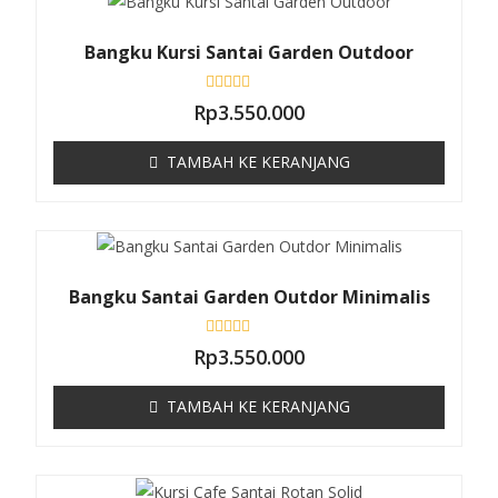
r
i
5
Bangku Kursi Santai Garden Outdoor
D
Rp
3.550.000
i
n
i
TAMBAH KE KERANJANG
l
a
i
0
d
a
r
i
5
Bangku Santai Garden Outdor Minimalis
D
Rp
3.550.000
i
n
i
TAMBAH KE KERANJANG
l
a
i
0
d
a