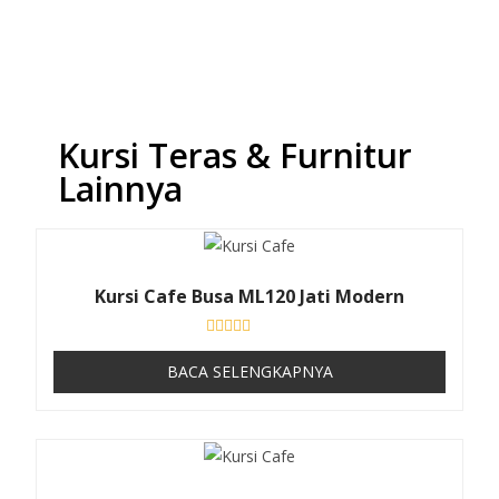
i
5
Kursi Teras & Furnitur
Lainnya
Kursi Cafe Busa ML120 Jati Modern
D
i
BACA SELENGKAPNYA
n
i
l
a
i
0
d
a