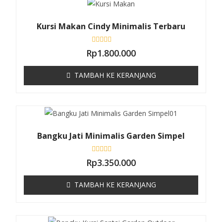
0
d
a
Kursi Makan Cindy Minimalis Terbaru
r
i
5
D
Rp
1.800.000
i
n
i
TAMBAH KE KERANJANG
l
a
i
0
d
a
r
i
5
Bangku Jati Minimalis Garden Simpel
D
Rp
3.350.000
i
n
i
TAMBAH KE KERANJANG
l
a
i
0
d
a