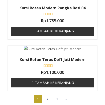
r
i
5
Kursi Rotan Modern Rangka Besi 04
D
Rp
1.785.000
i
n
i
TAMBAH KE KERANJANG
l
a
i
0
d
a
r
i
5
Kursi Rotan Teras Doft Jati Modern
D
Rp
1.100.000
i
n
i
TAMBAH KE KERANJANG
l
a
i
0
d
1
2
3
→
a
r