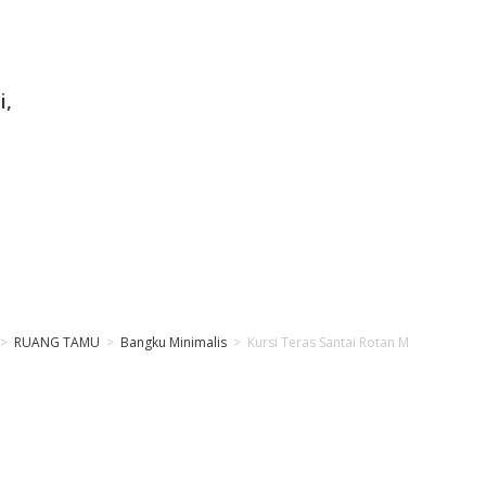
i,
>
RUANG TAMU
>
Bangku Minimalis
>
Kursi Teras Santai Rotan Minimalis