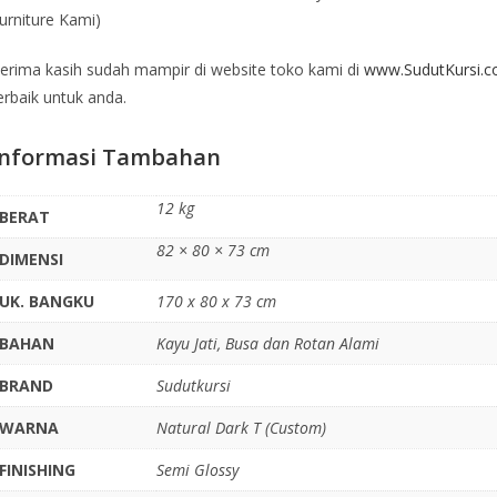
urniture Kami)
erima kasih sudah mampir di website toko kami di
www.SudutKursi.
erbaik untuk anda.
Informasi Tambahan
12 kg
BERAT
82 × 80 × 73 cm
DIMENSI
UK. BANGKU
170 x 80 x 73 cm
BAHAN
Kayu Jati, Busa dan Rotan Alami
BRAND
Sudutkursi
WARNA
Natural Dark T (Custom)
FINISHING
Semi Glossy