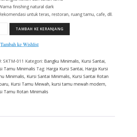
Warna finishing natural dark
Rekomendasi untuk teras, restoran, ruang tamu, cafe, dll.
TAMBAH KE KERANJANG
Tambah ke Wishlist
U:
SKTM-011
Kategori:
Bangku Minimalis
,
Kursi Santai
,
si Tamu Minimalis
Tag:
Harga Kursi Santai
,
Harga Kursi
u Minimalis
,
Kursi Santai Minimalis
,
Kursi Santai Rotan
baru
,
Kursi Tamu Mewah
,
kursi tamu mewah modern
,
si Tamu Rotan Minimalis