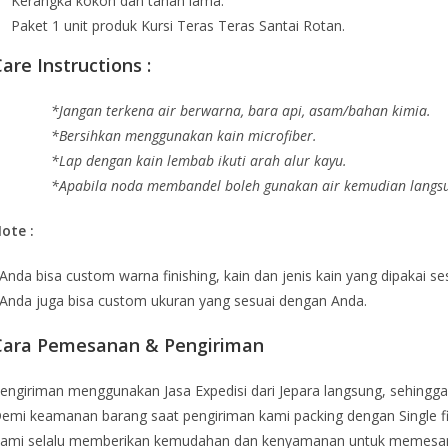
Kerangka kokoh dan tahan lama.
Paket 1 unit produk Kursi Teras Teras Santai Rotan.
are Instructions :
*Jangan terkena air berwarna, bara api, asam/bahan kimia.
*Bersihkan menggunakan kain microfiber.
*Lap dengan kain lembab ikuti arah alur kayu.
*Apabila noda membandel boleh gunakan air kemudian langsun
ote :
Anda bisa custom warna finishing, kain dan jenis kain yang dipakai s
Anda juga bisa custom ukuran yang sesuai dengan Anda.
Cara Pemesanan & Pengiriman
engiriman menggunakan Jasa Expedisi dari Jepara langsung, sehingga
emi keamanan barang saat pengiriman kami packing dengan Single fi
ami selalu memberikan kemudahan dan kenyamanan untuk memesa