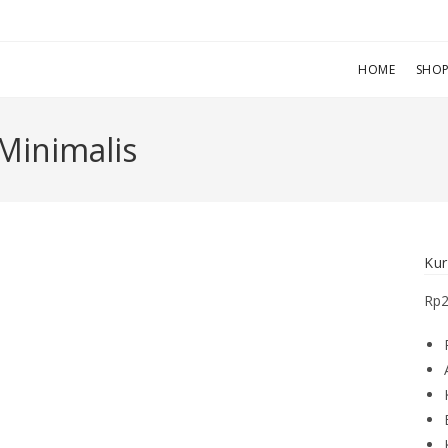
HOME
SHO
 Minimalis
Kur
Rp