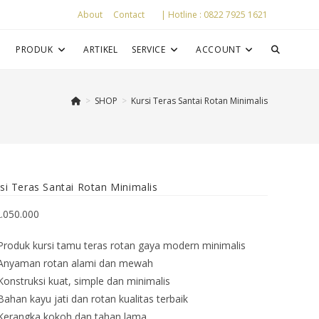
About
Contact
| Hotline : 0822 7925 1621
P
PRODUK
ARTIKEL
SERVICE
ACCOUNT
>
SHOP
>
Kursi Teras Santai Rotan Minimalis
si Teras Santai Rotan Minimalis
2.050.000
Produk kursi tamu teras rotan gaya modern minimalis
Anyaman rotan alami dan mewah
Konstruksi kuat, simple dan minimalis
Bahan kayu jati dan rotan kualitas terbaik
Kerangka kokoh dan tahan lama