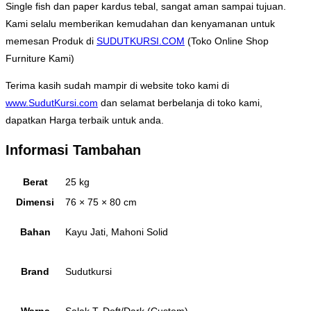
Single fish dan paper kardus tebal, sangat aman sampai tujuan.
Kami selalu memberikan kemudahan dan kenyamanan untuk
memesan Produk di
SUDUTKURSI.COM
(Toko Online Shop
Furniture Kami)
Terima kasih sudah mampir di website toko kami di
www.SudutKursi.com
dan selamat berbelanja di toko kami,
dapatkan Harga terbaik untuk anda.
Informasi Tambahan
Berat
25 kg
Dimensi
76 × 75 × 80 cm
Bahan
Kayu Jati, Mahoni Solid
Brand
Sudutkursi
Warna
Salak T, Doft/Dark (Custom)