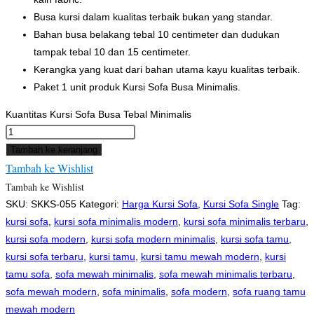
Busa kursi dalam kualitas terbaik bukan yang standar.
Bahan busa belakang tebal 10 centimeter dan dudukan
tampak tebal 10 dan 15 centimeter.
Kerangka yang kuat dari bahan utama kayu kualitas terbaik.
Paket 1 unit produk Kursi Sofa Busa Minimalis.
Kuantitas Kursi Sofa Busa Tebal Minimalis
Tambah ke keranjang
Tambah ke Wishlist
Tambah ke Wishlist
SKU:
SKKS-055
Kategori:
Harga Kursi Sofa
,
Kursi Sofa Single
Tag:
kursi sofa
,
kursi sofa minimalis modern
,
kursi sofa minimalis terbaru
,
kursi sofa modern
,
kursi sofa modern minimalis
,
kursi sofa tamu
,
kursi sofa terbaru
,
kursi tamu
,
kursi tamu mewah modern
,
kursi
tamu sofa
,
sofa mewah minimalis
,
sofa mewah minimalis terbaru
,
sofa mewah modern
,
sofa minimalis
,
sofa modern
,
sofa ruang tamu
mewah modern