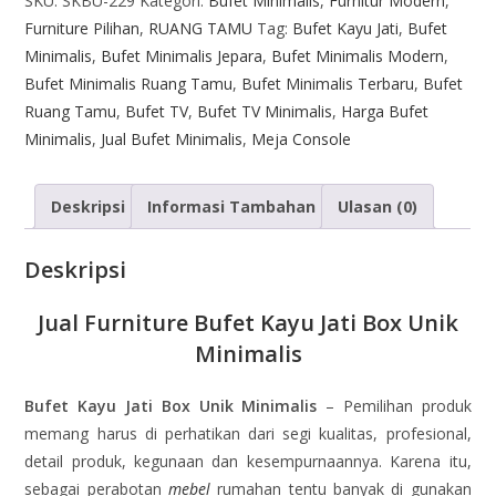
SKU:
SKBU-229
Kategori:
Bufet Minimalis
,
Furnitur Modern
,
Furniture Pilihan
,
RUANG TAMU
Tag:
Bufet Kayu Jati
,
Bufet
Minimalis
,
Bufet Minimalis Jepara
,
Bufet Minimalis Modern
,
Bufet Minimalis Ruang Tamu
,
Bufet Minimalis Terbaru
,
Bufet
Ruang Tamu
,
Bufet TV
,
Bufet TV Minimalis
,
Harga Bufet
Minimalis
,
Jual Bufet Minimalis
,
Meja Console
Deskripsi
Informasi Tambahan
Ulasan (0)
Deskripsi
Jual Furniture Bufet Kayu Jati Box Unik
Minimalis
Bufet Kayu Jati Box Unik Minimalis
– Pemilihan produk
memang harus di perhatikan dari segi kualitas, profesional,
detail produk, kegunaan dan kesempurnaannya. Karena itu,
sebagai perabotan
mebel
rumahan tentu banyak di gunakan