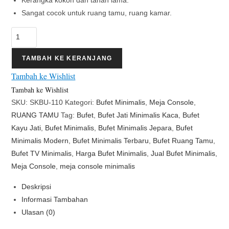
Sangat cocok untuk ruang tamu, ruang kamar.
Kuantitas
Bufet
Bagong
TAMBAH KE KERANJANG
Jati
Tambah ke Wishlist
Ukir
Tambah ke Wishlist
Natural
SKU:
SKBU-110
Kategori:
Bufet Minimalis
,
Meja Console
,
Mewah
RUANG TAMU
Tag:
Bufet
,
Bufet Jati Minimalis Kaca
,
Bufet
Kayu Jati
,
Bufet Minimalis
,
Bufet Minimalis Jepara
,
Bufet
Minimalis Modern
,
Bufet Minimalis Terbaru
,
Bufet Ruang Tamu
,
Bufet TV Minimalis
,
Harga Bufet Minimalis
,
Jual Bufet Minimalis
,
Meja Console
,
meja console minimalis
Deskripsi
Informasi Tambahan
Ulasan (0)