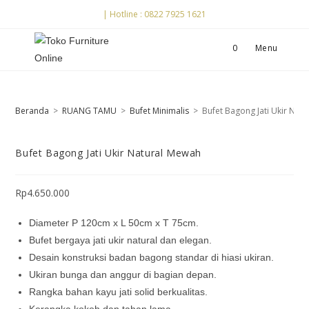
Skip
| Hotline : 0822 7925 1621
to
content
0
Menu
Beranda
>
RUANG TAMU
>
Bufet Minimalis
>
Bufet Bagong Jati Ukir Nat
Bufet Bagong Jati Ukir Natural Mewah
Rp
4.650.000
Diameter P 120cm x L 50cm x T 75cm.
Bufet bergaya jati ukir natural dan elegan.
Desain konstruksi badan bagong standar di hiasi ukiran.
Ukiran bunga dan anggur di bagian depan.
Rangka bahan kayu jati solid berkualitas.
Kerangka kokoh dan tahan lama.