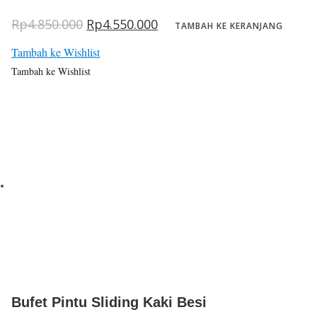
Harga
Harga
Rp
4.850.000
Rp
4.550.000
aslinya
saat
TAMBAH KE KERANJANG
adalah:
ini
Rp4.850.000.
adalah:
Tambah ke Wishlist
Rp4.550.000.
Tambah ke Wishlist
Bufet Pintu Sliding Kaki Besi