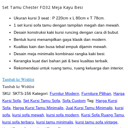
Set Tamu Chester FD32 Meja Kayu Besi
Ukuran kursi 3 seat : P 220cm x L 80cm x T 78cm.
1 set kursi sofa tamu dengan tampilan megah dan mewah.
Desain konstruksi kaki kursi runcing dengan cara di bubut.
Bentuk kursi menampilkan gaya klasik dan modern.
Kualitas kain dan busa tebal empuk dijamin mewah.
Desain meja minimalis kombinasi rangka kaki besi.
Kerangka kuat dari bahan jati & besi kualitas terbaik.
Rekomendasi untuk ruang tamu, ruang keluarga dan interior.
Tambah ke Wishlist
Tambah ke Wishlist
SKU:
SKTS-156
Kategori:
Furnitur Modern
,
Furniture Pilihan
,
Harga
Kursi Sofa
,
Set Kursi Tamu Sofa
,
Sofa Custom
Tag:
Harga Kursi
Sofa
,
Harga Kursi Tamu Minimalis
,
Jual Kursi Tamu Minimalis
,
kursi
sofa
,
kursi sofa mewah
,
kursi sofa modern
,
Kursi Sofa Ruang Tamu
,
kursi sofa terbaru
,
kursi tamu minimalis
,
kursi tamu sofa vintage
,