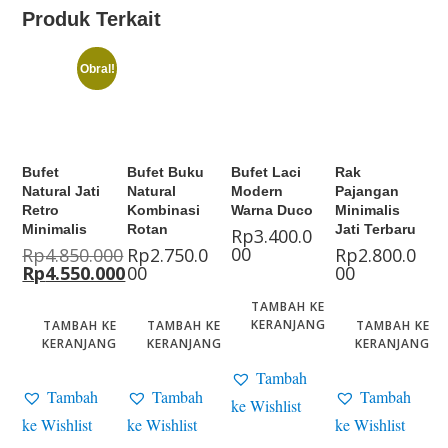
Produk Terkait
Obral!
Bufet
Bufet Buku
Bufet Laci
Rak
Natural Jati
Natural
Modern
Pajangan
Retro
Kombinasi
Warna Duco
Minimalis
Minimalis
Rotan
Jati Terbaru
Rp
3.400.0
00
Rp
4.850.000
Rp
2.750.0
Rp
2.800.0
Rp
4.550.000
00
00
TAMBAH KE
KERANJANG
TAMBAH KE
TAMBAH KE
TAMBAH KE
KERANJANG
KERANJANG
KERANJANG
Tambah
Tambah
Tambah
Tambah
ke Wishlist
ke Wishlist
ke Wishlist
ke Wishlist