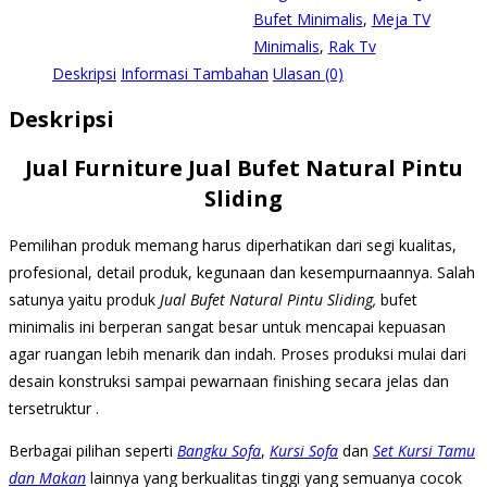
Bufet Minimalis
,
Meja TV
Minimalis
,
Rak Tv
Deskripsi
Informasi Tambahan
Ulasan (0)
Deskripsi
Jual Furniture Jual Bufet Natural Pintu
Sliding
Pemilihan produk memang harus diperhatikan dari segi kualitas,
profesional, detail produk, kegunaan dan kesempurnaannya. Salah
satunya yaitu produk
Jual Bufet Natural Pintu Sliding,
bufet
minimalis ini berperan sangat besar untuk mencapai kepuasan
agar ruangan lebih menarik dan indah. Proses produksi mulai dari
desain konstruksi sampai pewarnaan finishing secara jelas dan
tersetruktur .
Berbagai pilihan seperti
Bangku Sofa
,
Kursi Sofa
dan
Set Kursi Tamu
dan Makan
lainnya yang berkualitas tinggi yang semuanya cocok