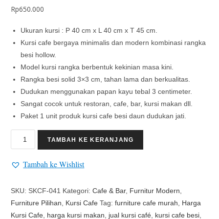
Rp
650.000
Ukuran kursi : P 40 cm x L 40 cm x T 45 cm.
Kursi cafe bergaya minimalis dan modern kombinasi rangka
besi hollow.
Model kursi rangka berbentuk kekinian masa kini.
Rangka besi solid 3×3 cm, tahan lama dan berkualitas.
Dudukan menggunakan papan kayu tebal 3 centimeter.
Sangat cocok untuk restoran, cafe, bar, kursi makan dll.
Paket 1 unit produk kursi cafe besi daun dudukan jati.
TAMBAH KE KERANJANG
Tambah ke Wishlist
SKU:
SKCF-041
Kategori:
Cafe & Bar
,
Furnitur Modern
,
Furniture Pilihan
,
Kursi Cafe
Tag:
furniture cafe murah
,
Harga
Kursi Cafe
,
harga kursi makan
,
jual kursi café
,
kursi cafe besi
,