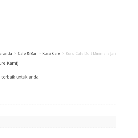
eranda
>
Cafe & Bar
>
Kursi Cafe
>
Kursi Cafe Doft Minimalis Jari
ure Kami)
 terbaik untuk anda.