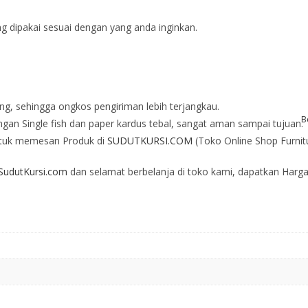
ng dipakai sesuai dengan yang anda inginkan.
ng, sehingga ongkos pengiriman lebih terjangkau.
B
an Single fish dan paper kardus tebal, sangat aman sampai tujuan.
tuk memesan Produk di
SUDUTKURSI.COM
(Toko Online Shop Furnit
udutKursi.com
dan selamat berbelanja di toko kami, dapatkan Harga