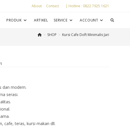
About
Contact
| Hotline : 0822 7925 1621
P
PRODUK
ARTIKEL
SERVICE
ACCOUNT
>
SHOP
>
Kursi Cafe Doft Minimalis Jari
ri
is dan modern.
na serasi.
litas.
ional.
lama.
 cafe, teras, kursi makan dll.