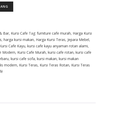
JANG
& Bar
,
Kursi Cafe
Tag:
furniture cafe murah
,
Harga Kursi
s
,
harga kursi makan
,
Harga Kursi Teras
,
Jepara Mebel
,
Kursi Cafe Kayu
,
kursi cafe kayu anyaman rotan alami
,
fe Modern
,
Kursi Cafe Murah
,
kursi cafe rotan
,
kursi cafe
erbaru
,
kursi cafe sofa
,
kursi makan
,
kursi makan
lis modern
,
Kursi Teras
,
Kursi Teras Rotan
,
Kursi Teras
fé