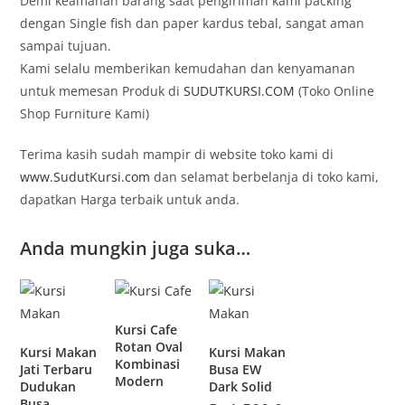
Demi keamanan barang saat pengiriman kami packing
dengan Single fish dan paper kardus tebal, sangat aman
sampai tujuan.
Kami selalu memberikan kemudahan dan kenyamanan
untuk memesan Produk di
SUDUTKURSI.COM
(Toko Online
Shop Furniture Kami)
Terima kasih sudah mampir di website toko kami di
www.SudutKursi.com
dan selamat berbelanja di toko kami,
dapatkan Harga terbaik untuk anda.
Anda mungkin juga suka…
Kursi Cafe
Rotan Oval
Kursi Makan
Kursi Makan
Kombinasi
Jati Terbaru
Busa EW
Modern
Dudukan
Dark Solid
Busa