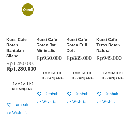
Obral!
Kursi Cafe
Kursi Cafe
Kursi Cafe
Kursi Cafe
Rotan
Rotan Jati
Rotan Full
Teras Rotan
Bantalan
Minimalis
Doft
Natural
Silang
Rp
950.000
Rp
885.000
Rp
945.000
Rp
1.450.000
Rp
1.280.000
TAMBAH KE
TAMBAH KE
TAMBAH KE
KERANJANG
KERANJANG
KERANJANG
TAMBAH KE
KERANJANG
Tambah
Tambah
Tambah
ke Wishlist
ke Wishlist
ke Wishlist
Tambah
ke Wishlist