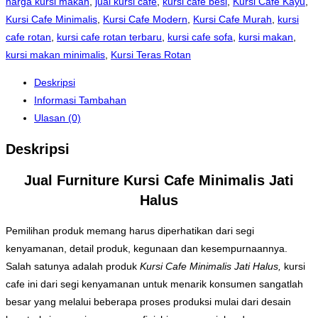
harga kursi makan
,
jual kursi café
,
kursi cafe besi
,
Kursi Cafe Kayu
,
Kursi Cafe Minimalis
,
Kursi Cafe Modern
,
Kursi Cafe Murah
,
kursi
cafe rotan
,
kursi cafe rotan terbaru
,
kursi cafe sofa
,
kursi makan
,
kursi makan minimalis
,
Kursi Teras Rotan
Deskripsi
Informasi Tambahan
Ulasan (0)
Deskripsi
Jual Furniture Kursi Cafe Minimalis Jati
Halus
Pemilihan produk memang harus diperhatikan dari segi
kenyamanan, detail produk, kegunaan dan kesempurnaannya.
Salah satunya adalah produk
Kursi Cafe Minimalis Jati Halus,
kursi
cafe ini dari segi kenyamanan untuk menarik konsumen sangatlah
besar yang melalui beberapa proses produksi mulai dari desain