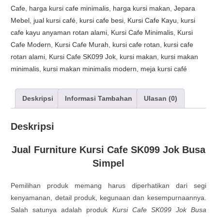
Cafe
,
harga kursi cafe minimalis
,
harga kursi makan
,
Jepara
Mebel
,
jual kursi café
,
kursi cafe besi
,
Kursi Cafe Kayu
,
kursi
cafe kayu anyaman rotan alami
,
Kursi Cafe Minimalis
,
Kursi
Cafe Modern
,
Kursi Cafe Murah
,
kursi cafe rotan
,
kursi cafe
rotan alami
,
Kursi Cafe SK099 Jok
,
kursi makan
,
kursi makan
minimalis
,
kursi makan minimalis modern
,
meja kursi café
Deskripsi
Informasi Tambahan
Ulasan (0)
Deskripsi
Jual Furniture Kursi Cafe SK099 Jok Busa
Simpel
Pemilihan produk memang harus diperhatikan dari segi
kenyamanan, detail produk, kegunaan dan kesempurnaannya.
Salah satunya adalah produk
Kursi Cafe SK099 Jok Busa