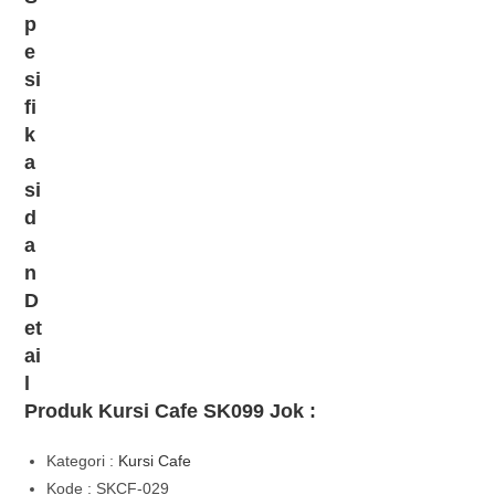
p
e
si
fi
k
a
si
d
a
n
D
et
ai
l
Produk Kursi Cafe SK099 Jok :
Kategori :
Kursi Cafe
Kode : SKCF-029