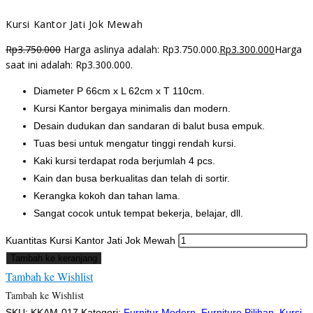
Kursi Kantor Jati Jok Mewah
Rp
3.750.000
Harga aslinya adalah: Rp3.750.000.
Rp
3.300.000
Harga
saat ini adalah: Rp3.300.000.
Diameter P 66cm x L 62cm x T 110cm.
Kursi Kantor bergaya minimalis dan modern.
Desain dudukan dan sandaran di balut busa empuk.
Tuas besi untuk mengatur tinggi rendah kursi.
Kaki kursi terdapat roda berjumlah 4 pcs.
Kain dan busa berkualitas dan telah di sortir.
Kerangka kokoh dan tahan lama.
Sangat cocok untuk tempat bekerja, belajar, dll.
Kuantitas Kursi Kantor Jati Jok Mewah
Tambah ke keranjang
Tambah ke Wishlist
Tambah ke Wishlist
SKU:
KKAM-017
Kategori:
Furnitur Modern
,
Furniture Pilihan
,
Kursi