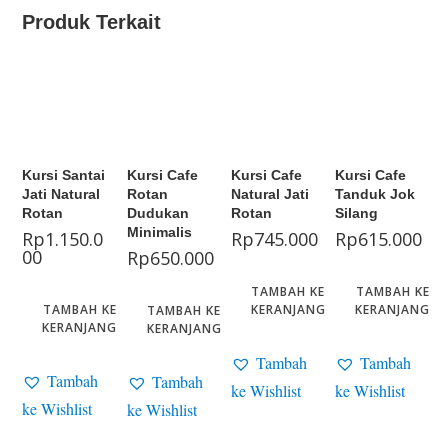
Produk Terkait
Kursi Santai
Kursi Cafe
Kursi Cafe
Kursi Cafe
Jati Natural
Rotan
Natural Jati
Tanduk Jok
Rotan
Dudukan
Rotan
Silang
Minimalis
Rp
1.150.0
Rp
745.000
Rp
615.000
00
Rp
650.000
TAMBAH KE
TAMBAH KE
TAMBAH KE
KERANJANG
KERANJANG
TAMBAH KE
KERANJANG
KERANJANG
Tambah
Tambah
Tambah
Tambah
ke Wishlist
ke Wishlist
ke Wishlist
ke Wishlist