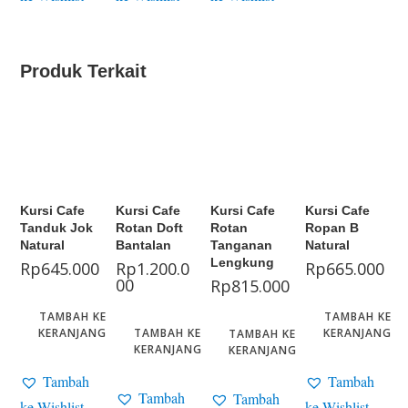
Produk Terkait
Kursi Cafe
Kursi Cafe
Kursi Cafe
Kursi Cafe
Tanduk Jok
Rotan Doft
Rotan
Ropan B
Natural
Bantalan
Tanganan
Natural
Lengkung
Rp
645.000
Rp
1.200.0
Rp
665.000
00
Rp
815.000
TAMBAH KE
TAMBAH KE
KERANJANG
TAMBAH KE
KERANJANG
TAMBAH KE
KERANJANG
KERANJANG
Tambah
Tambah
Tambah
Tambah
ke Wishlist
ke Wishlist