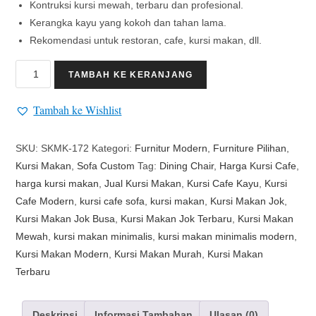
Kontruksi kursi mewah, terbaru dan profesional.
Kerangka kayu yang kokoh dan tahan lama.
Rekomendasi untuk restoran, cafe, kursi makan, dll.
TAMBAH KE KERANJANG
Tambah ke Wishlist
SKU:
SKMK-172
Kategori:
Furnitur Modern
,
Furniture Pilihan
,
Kursi Makan
,
Sofa Custom
Tag:
Dining Chair
,
Harga Kursi Cafe
,
harga kursi makan
,
Jual Kursi Makan
,
Kursi Cafe Kayu
,
Kursi
Cafe Modern
,
kursi cafe sofa
,
kursi makan
,
Kursi Makan Jok
,
Kursi Makan Jok Busa
,
Kursi Makan Jok Terbaru
,
Kursi Makan
Mewah
,
kursi makan minimalis
,
kursi makan minimalis modern
,
Kursi Makan Modern
,
Kursi Makan Murah
,
Kursi Makan
Terbaru
Deskripsi
Informasi Tambahan
Ulasan (0)