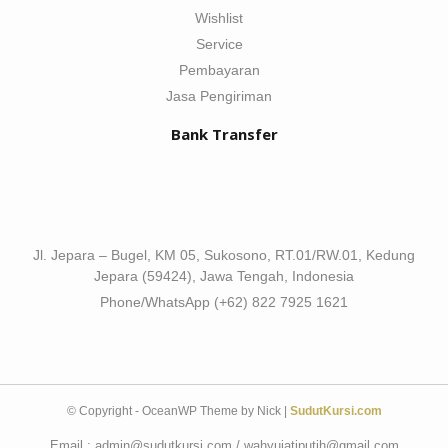
Wishlist
Service
Pembayaran
Jasa Pengiriman
Bank Transfer
Jl. Jepara – Bugel, KM 05, Sukosono, RT.01/RW.01, Kedung
Jepara (59424), Jawa Tengah, Indonesia
Phone/WhatsApp (+62) 822 7925 1621
© Copyright - OceanWP Theme by Nick |
SudutKursi.com
Email : admin@sudutkursi.com / wahyujatiputih@gmail.com