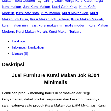
Makan
,
Sofa Custom
Tag:
Dining Chair
,
Harga Kursi Cafe
,
harga
kursi makan
,
Jual Kursi Makan
,
Kursi Cafe Kayu
,
Kursi Cafe
Modern
,
kursi cafe sofa
,
kursi makan
,
Kursi Makan Jok
,
Kursi
Makan Jok Busa
,
Kursi Makan Jok Terbaru
,
Kursi Makan Mewah
,
kursi makan minimalis
,
kursi makan minimalis modern
,
Kursi Makan
Modern
,
Kursi Makan Murah
,
Kursi Makan Terbaru
Deskripsi
Informasi Tambahan
Ulasan (0)
Deskripsi
Jual Furniture Kursi Makan Jok BJ04
Minimalis
Pemilihan produk memang harus di perhatikan dari segi
kenyamanan, detail produk, kegunaan dan kesempurnaannya,
salah satunya yaitu produk
Kursi Makan Jok BJ04 Minimalis.
Kursi