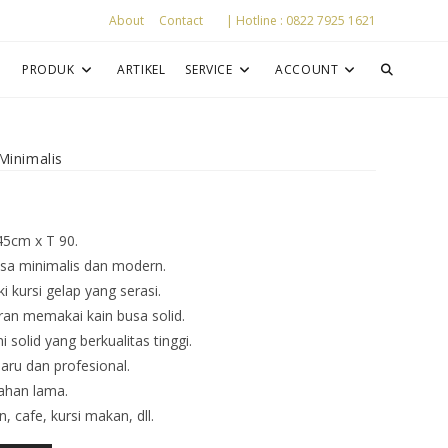
About
Contact
| Hotline : 0822 7925 1621
P
PRODUK
ARTIKEL
SERVICE
ACCOUNT
Minimalis
45cm x T 90.
sa minimalis dan modern.
i kursi gelap yang serasi.
an memakai kain busa solid.
solid yang berkualitas tinggi.
aru dan profesional.
ahan lama.
 cafe, kursi makan, dll.