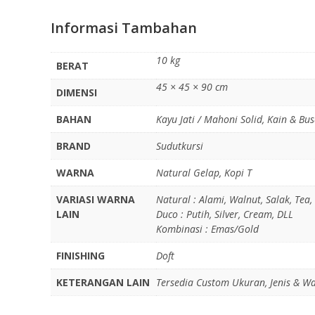
Informasi Tambahan
10 kg
BERAT
45 × 45 × 90 cm
DIMENSI
BAHAN
Kayu Jati / Mahoni Solid, Kain & Bu
BRAND
Sudutkursi
WARNA
Natural Gelap, Kopi T
VARIASI WARNA
Natural : Alami, Walnut, Salak, Tea,
LAIN
Duco : Putih, Silver, Cream, DLL
Kombinasi : Emas/Gold
FINISHING
Doft
KETERANGAN LAIN
Tersedia Custom Ukuran, Jenis & Wa