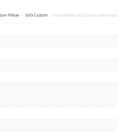
ture Pilihan
>
Sofa Custom
>
Kursi Makan LS02 Jok Busa Minimalis