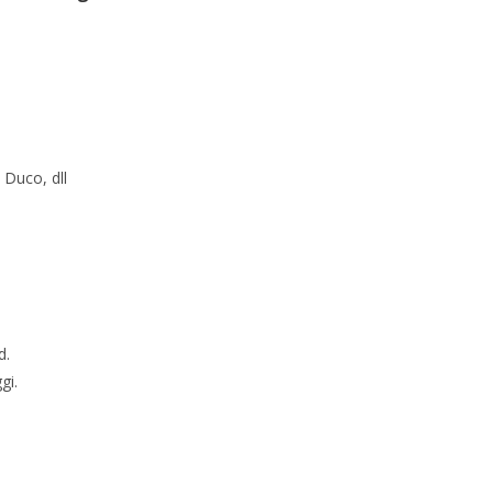
 Duco, dll
d.
gi.