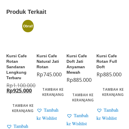
Produk Terkait
Obral!
Kursi Cafe
Kursi Cafe
Kursi Cafe
Kursi Cafe
Rotan
Natural Jati
Doft Jati
Rotan Full
Sandaran
Rotan
Anyaman
Doft
Lengkung
Mewah
Rp
745.000
Rp
885.000
Terbaru
Rp
885.000
Rp
1.100.000
Rp
925.000
TAMBAH KE
TAMBAH KE
KERANJANG
KERANJANG
TAMBAH KE
KERANJANG
TAMBAH KE
Tambah
Tambah
KERANJANG
Tambah
ke Wishlist
ke Wishlist
ke Wishlist
Tambah