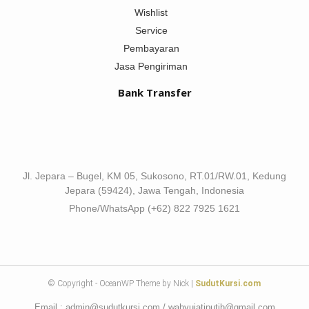
Wishlist
Service
Pembayaran
Jasa Pengiriman
Bank Transfer
Jl. Jepara – Bugel, KM 05, Sukosono, RT.01/RW.01, Kedung
Jepara (59424), Jawa Tengah, Indonesia
Phone/WhatsApp (+62) 822 7925 1621
© Copyright - OceanWP Theme by Nick |
SudutKursi.com
Email : admin@sudutkursi.com / wahyujatiputih@gmail.com