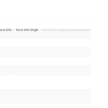
ursi Sofa
>
Kursi Sofa Single
>
Kursi Sofa Goyang Gloss Jati Jepara