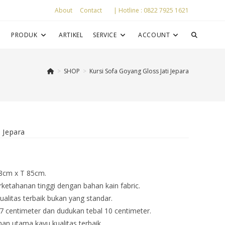
About
Contact
| Hotline : 0822 7925 1621
P
PRODUK
ARTIKEL
SERVICE
ACCOUNT
>
SHOP
>
Kursi Sofa Goyang Gloss Jati Jepara
 Jepara
78cm x T 85cm.
rketahanan tinggi dengan bahan kain fabric.
ualitas terbaik bukan yang standar.
7 centimeter dan dudukan tebal 10 centimeter.
an utama kayu kualitas terbaik.