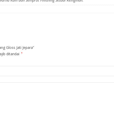
 Warna Kain dan Semprot Finishing Sesuai Keinginan.
g Gloss Jati Jepara”
jib ditandai
*