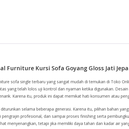
ual Furniture Kursi Sofa Goyang Gloss Jati Jepa
ture sofa single terbaru yang sangat mudah di temukan di Toko Onli
atas yang telah lolos uji kontrol dan nyaman ketika digunakan. Desai
narik. Karena itu, produk ini dapat memikat hati konsumen atau pen
n diturunkan selama beberapa generasi. Karena itu, pilihan bahan yan
ri pengrajin profesional, dan sampai proses finishing serta pembung
lihat menyenangkan, tetapi jika memiliki daya tahan dan kadar air y