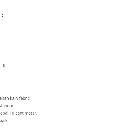
 :
dll
han kain fabric.
standar.
ebal 10 centimeter.
baik.