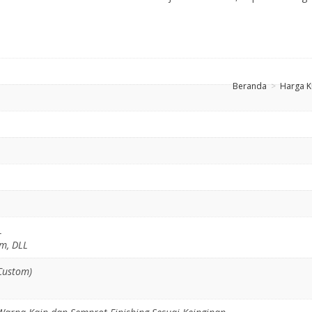
Beranda
>
Harga K
L
am, DLL
(Custom)