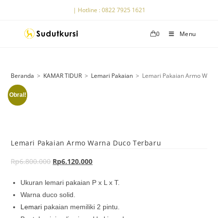
| Hotline : 0822 7925 1621
0
Menu
Beranda
>
KAMAR TIDUR
>
Lemari Pakaian
>
Lemari Pakaian Armo Warn
Obral!
Lemari Pakaian Armo Warna Duco Terbaru
Rp
6.800.000
Rp
6.120.000
Ukuran lemari pakaian P x L x T.
Warna duco solid.
Lemari
pakaian memiliki 2 pintu.