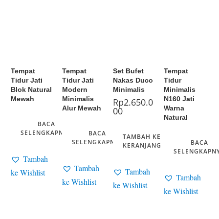
Tempat
Tempat
Set Bufet
Tempat
Tidur Jati
Tidur Jati
Nakas Duco
Tidur
Blok Natural
Modern
Minimalis
Minimalis
Mewah
Minimalis
N160 Jati
Rp
2.650.0
Alur Mewah
Warna
00
Natural
BACA
SELENGKAPNYA
BACA
TAMBAH KE
SELENGKAPNYA
BACA
KERANJANG
SELENGKAPN
Tambah
Tambah
Tambah
ke Wishlist
Tambah
ke Wishlist
ke Wishlist
ke Wishlist