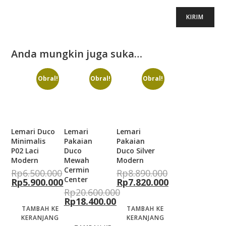
Anda mungkin juga suka…
Obral!
Obral!
Obral!
Lemari Duco
Lemari
Lemari
Minimalis
Pakaian
Pakaian
P02 Laci
Duco
Duco Silver
Modern
Mewah
Modern
Cermin
Rp
6.500.000
Rp
8.890.000
Center
Rp
5.900.000
Rp
7.820.000
Rp
20.600.000
Rp
18.400.000
TAMBAH KE
TAMBAH KE
KERANJANG
KERANJANG