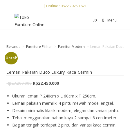
| Hotline : 0822 7925 1621
0
Menu
Beranda
>
Furniture Pilihan
>
Furnitur Modern
>
Lemari Pakaian Duco Lu
Obral!
Lemari Pakaian Duco Luxury Kaca Cermin
Rp
27.200.000
Rp
22.450.000
Ukuran lemari P 240cm x L 60cm x T 250cm.
Lemari
pakaian memiliki 4 pintu mewah model engsel.
Desain minimalis klasik modern, elegan dan variasi pintu.
Tebal menggunakan bahan kayu 2 sampai 6 centimeter.
Bagian tengah terdapat 2 pintu dan variasi kaca cermin.