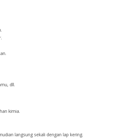
.
.
an.
mu, dll.
han kimia.
dian langsung sekali dengan lap kering.