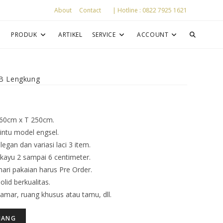
About
Contact
| Hotline : 0822 7925 1621
P
PRODUK
ARTIKEL
SERVICE
ACCOUNT
 B Lengkung
 60cm x T 250cm.
intu model engsel.
egan dan variasi laci 3 item.
ayu 2 sampai 6 centimeter.
ri pakaian harus Pre Order.
lid berkualitas.
amar, ruang khusus atau tamu, dll.
JANG