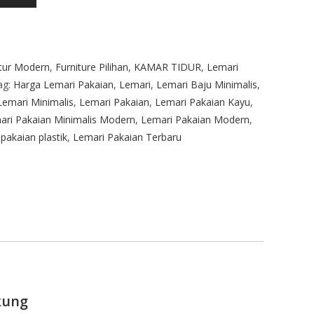
itur Modern
,
Furniture Pilihan
,
KAMAR TIDUR
,
Lemari
ag:
Harga Lemari Pakaian
,
Lemari
,
Lemari Baju Minimalis
,
Lemari Minimalis
,
Lemari Pakaian
,
Lemari Pakaian Kayu
,
ari Pakaian Minimalis Modern
,
Lemari Pakaian Modern
,
 pakaian plastik
,
Lemari Pakaian Terbaru
kung