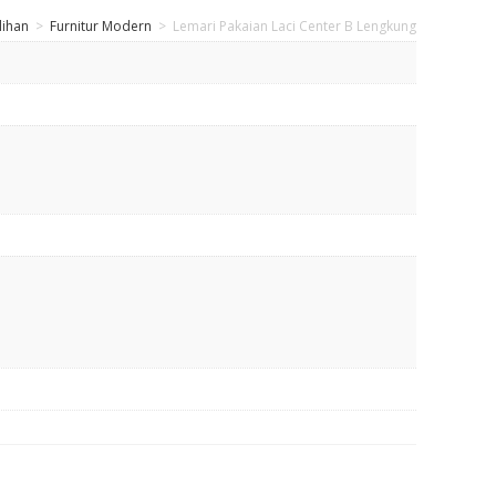
lihan
>
Furnitur Modern
>
Lemari Pakaian Laci Center B Lengkung