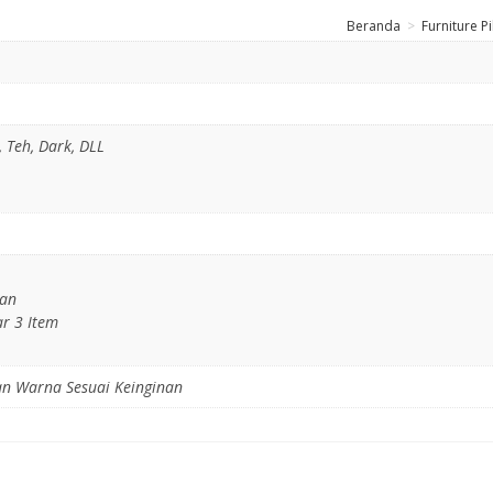
Beranda
>
Furniture Pi
, Teh, Dark, DLL
dan
ar 3 Item
dan Warna Sesuai Keinginan