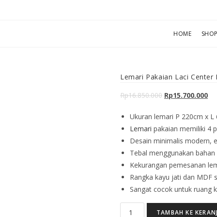
HOME
SHO
Lemari Pakaian Laci Center
Rp
16.850.000
Rp
15.700.000
Ukuran lemari P 220cm x L
Lemari
pakaian memiliki 4 p
Desain minimalis modern, el
Tebal menggunakan bahan k
Kekurangan pemesanan lema
Rangka kayu jati dan MDF so
Sangat cocok untuk ruang k
TAMBAH KE KERAN