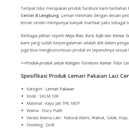
Tempat tidur merupakan produk furniture kami berbahan k
Center B Lengkung
.
Lemari minimalis dengan desain pint
lemari sendiri mempunyai banyak manfaat yaitu sebagai t
Berbagai pilihan seperti
Meja Rias
,
Kursi Sofa
dan
Kamar S
kami yang sudah berpengalaman adalah ahli dalam pengada
juga bisa mengkustomisasi produk ini sepenuhnya sesuai k
>>
Produk-produk untuk Kategori Furniture Kamar Tidur La
Spesifikasi Produk Lemari Pakaian Laci Cen
Kategori :
Lemari Pakaian
Kode : SKLM 108
Material : Kayu Jati
TPK,
MDF
Warna : Duco Putih
Variasi Warna Lain : Natural Alami, Walnut, Salak, Kopi,
Finishing : Doft