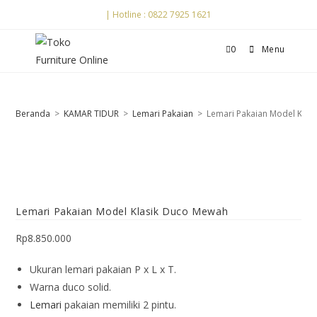
| Hotline : 0822 7925 1621
0
Menu
Beranda
>
KAMAR TIDUR
>
Lemari Pakaian
>
Lemari Pakaian Model Klas
Lemari Pakaian Model Klasik Duco Mewah
Rp
8.850.000
Ukuran lemari pakaian P x L x T.
Warna duco solid.
Lemari
pakaian memiliki 2 pintu.