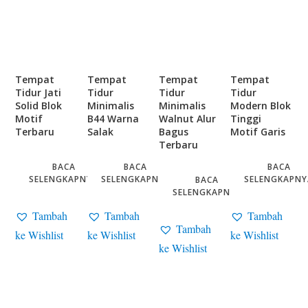
Tempat
Tempat
Tempat
Tempat
Tidur Jati
Tidur
Tidur
Tidur
Solid Blok
Minimalis
Minimalis
Modern Blok
Motif
B44 Warna
Walnut Alur
Tinggi
Terbaru
Salak
Bagus
Motif Garis
Terbaru
BACA
BACA
BACA
SELENGKAPNYA
SELENGKAPNYA
SELENGKAPNY
BACA
SELENGKAPNYA
Tambah
Tambah
Tambah
Tambah
ke Wishlist
ke Wishlist
ke Wishlist
ke Wishlist