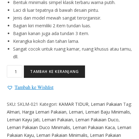
Bentuk minimalis simpel klasik terbaru warna putih.
Laci di luar tepatnya di bawah desain pintu.
Jenis dan model mewah sangat terorganisir.
Bagian kiri memiliki 2 item tundan luas.
Bagian kanan juga ada tundan 3 item.
Kerangka kokoh dan tahan lama.
Sangat cocok untuk ruang kamar, ruang khusus atau tamu,
dll.
TAMBAH KE KERANJANG
Tambah ke Wishlist
SKU:
SKLM-021
Kategori:
KAMAR TIDUR
,
Lemari Pakaian
Tag:
Almari
,
Harga Lemari Pakaian
,
Lemari
,
Lemari Baju Minimalis
,
Lemari Kayu Jati
,
Lemari Pakaian
,
Lemari Pakaian Duco
,
Lemari Pakaian Duco Minimalis
,
Lemari Pakaian Kaca
,
Lemari
Pakaian Kayu
,
Lemari Pakaian Minimalis
,
Lemari Pakaian