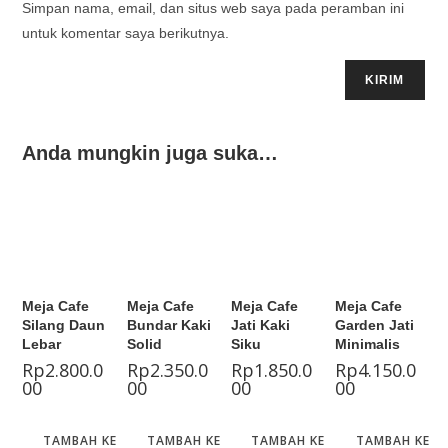
Simpan nama, email, dan situs web saya pada peramban ini
untuk komentar saya berikutnya.
Anda mungkin juga suka…
Meja Cafe
Meja Cafe
Meja Cafe
Meja Cafe
Silang Daun
Bundar Kaki
Jati Kaki
Garden Jati
Lebar
Solid
Siku
Minimalis
Rp
2.800.0
Rp
2.350.0
Rp
1.850.0
Rp
4.150.0
00
00
00
00
TAMBAH KE
TAMBAH KE
TAMBAH KE
TAMBAH KE