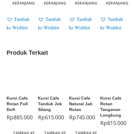
KERANJANG
KERANJANG
KERANJANG
KERANJANG
Tambah
Tambah
Tambah
Tambah
ke Wishlist
ke Wishlist
ke Wishlist
ke Wishlist
Produk Terkait
Kursi Cafe
Kursi Cafe
Kursi Cafe
Kursi Cafe
Rotan Full
Tanduk Jok
Natural Jati
Rotan
Doft
Silang
Rotan
Tanganan
Lengkung
Rp
885.000
Rp
615.000
Rp
745.000
Rp
815.000
TAMBAH KE
TAMBAH KE
TAMBAH KE