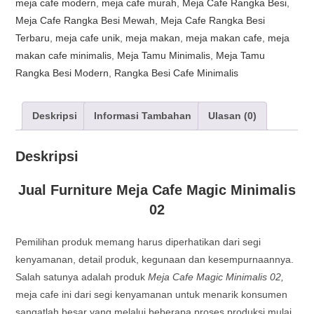
meja cafe modern
,
meja cafe murah
,
Meja Cafe Rangka Besi
,
Meja Cafe Rangka Besi Mewah
,
Meja Cafe Rangka Besi
Terbaru
,
meja cafe unik
,
meja makan
,
meja makan cafe
,
meja
makan cafe minimalis
,
Meja Tamu Minimalis
,
Meja Tamu
Rangka Besi Modern
,
Rangka Besi Cafe Minimalis
Deskripsi
Informasi Tambahan
Ulasan (0)
Deskripsi
Jual Furniture Meja Cafe Magic Minimalis
02
Pemilihan produk memang harus diperhatikan dari segi
kenyamanan, detail produk, kegunaan dan kesempurnaannya.
Salah satunya adalah produk
Meja Cafe Magic Minimalis 02,
meja cafe ini dari segi kenyamanan untuk menarik konsumen
sangatlah besar yang melalui beberapa proses produksi mulai