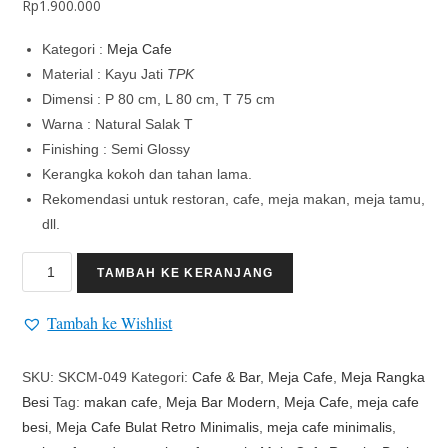
Rp
1.900.000
Kategori :
Meja Cafe
Material : Kayu Jati
TPK
Dimensi : P 80 cm, L 80 cm, T 75 cm
Warna : Natural Salak T
Finishing : Semi Glossy
Kerangka kokoh dan tahan lama.
Rekomendasi untuk restoran, cafe, meja makan, meja tamu,
dll.
TAMBAH KE KERANJANG
Tambah ke Wishlist
SKU:
SKCM-049
Kategori:
Cafe & Bar
,
Meja Cafe
,
Meja Rangka
Besi
Tag:
makan cafe
,
Meja Bar Modern
,
Meja Cafe
,
meja cafe
besi
,
Meja Cafe Bulat Retro Minimalis
,
meja cafe minimalis
,