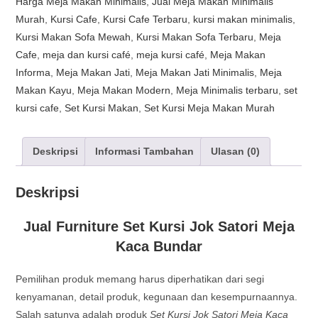
Harga Meja Makan Minimalis
,
Jual Meja Makan Minimalis
Murah
,
Kursi Cafe
,
Kursi Cafe Terbaru
,
kursi makan minimalis
,
Kursi Makan Sofa Mewah
,
Kursi Makan Sofa Terbaru
,
Meja
Cafe
,
meja dan kursi café
,
meja kursi café
,
Meja Makan
Informa
,
Meja Makan Jati
,
Meja Makan Jati Minimalis
,
Meja
Makan Kayu
,
Meja Makan Modern
,
Meja Minimalis terbaru
,
set
kursi cafe
,
Set Kursi Makan
,
Set Kursi Meja Makan Murah
Deskripsi
Informasi Tambahan
Ulasan (0)
Deskripsi
Jual Furniture Set Kursi Jok Satori Meja
Kaca Bundar
Pemilihan produk memang harus diperhatikan dari segi
kenyamanan, detail produk, kegunaan dan kesempurnaannya.
Salah satunya adalah produk
Set Kursi Jok Satori Meja Kaca