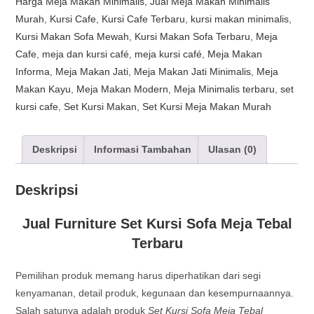
Harga Meja Makan Minimalis
,
Jual Meja Makan Minimalis
Murah
,
Kursi Cafe
,
Kursi Cafe Terbaru
,
kursi makan minimalis
,
Kursi Makan Sofa Mewah
,
Kursi Makan Sofa Terbaru
,
Meja
Cafe
,
meja dan kursi café
,
meja kursi café
,
Meja Makan
Informa
,
Meja Makan Jati
,
Meja Makan Jati Minimalis
,
Meja
Makan Kayu
,
Meja Makan Modern
,
Meja Minimalis terbaru
,
set
kursi cafe
,
Set Kursi Makan
,
Set Kursi Meja Makan Murah
Deskripsi
Informasi Tambahan
Ulasan (0)
Deskripsi
Jual Furniture Set Kursi Sofa Meja Tebal
Terbaru
Pemilihan produk memang harus diperhatikan dari segi
kenyamanan, detail produk, kegunaan dan kesempurnaannya.
Salah satunya adalah produk
Set Kursi Sofa Meja Tebal