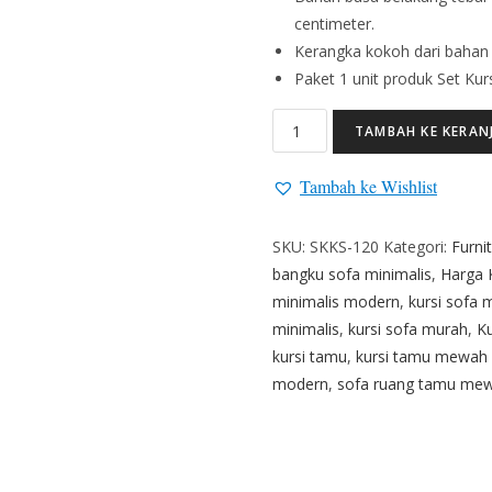
centimeter.
Kerangka kokoh dari bahan 
Paket 1 unit produk Set Kurs
TAMBAH KE KERAN
Tambah ke Wishlist
SKU:
SKKS-120
Kategori:
Furni
bangku sofa minimalis
,
Harga 
minimalis modern
,
kursi sofa 
minimalis
,
kursi sofa murah
,
K
kursi tamu
,
kursi tamu mewah
modern
,
sofa ruang tamu me