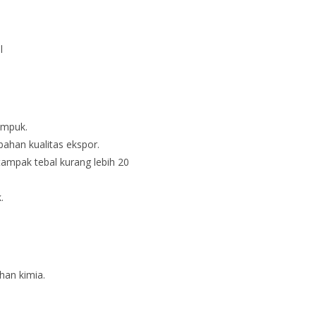
l
empuk.
bahan kualitas ekspor.
ampak tebal kurang lebih 20
.
han kimia.