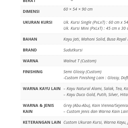
BERAT
60 × 54 × 90 cm
DIMENSI
UKURAN KURSI
Uk. Kursi Single (PxLxT) : 60 cm x 
Uk. Kursi Mini (PxLxT) : 45 cm x 30
BAHAN
Kayu Jati, Mahoni Solid, Busa Roya
BRAND
Sudutkursi
WARNA
Walnut T (Custom)
FINISHING
Semi Glossy (Custom)
-Custom Finishing Lain : Glossy, Dof
WARNA KAYU LAIN
– Kayu Natural Alami, Salak, Tea, Ko
– Kayu Duco Gold, Putih, Silver, Hi
WARNA & JENIS
Grey (Abu-Abu), Kain Vienna/Sejenis
KAIN
– Custom Jenis dan Warna Kain Lain
KETERANGAN LAIN
Custom Ukuran Kursi, Warna Kayu, 