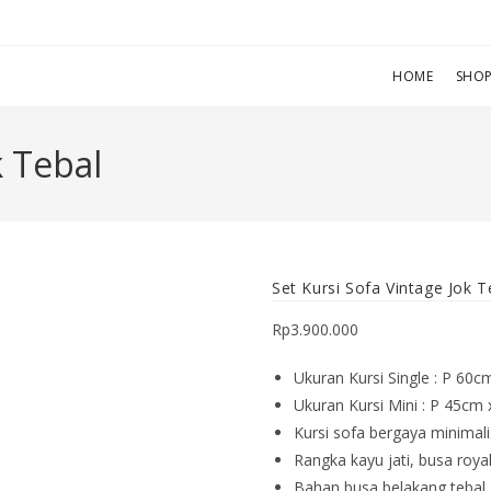
HOME
SHO
k Tebal
Set Kursi Sofa Vintage Jok T
Rp
3.900.000
Ukuran Kursi Single : P 60
Ukuran Kursi Mini : P 45cm
Kursi sofa bergaya minimal
Rangka kayu jati, busa roya
Bahan busa belakang tebal 