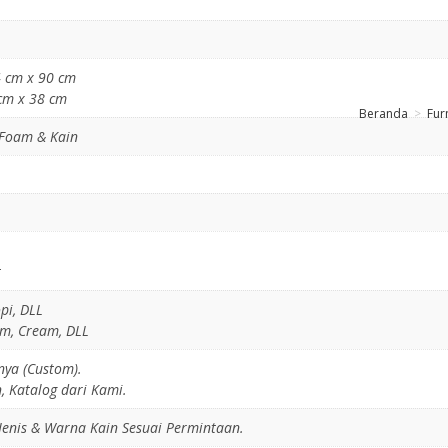
54 cm x 90 cm
 cm x 38 cm
Beranda
>
Fur
l Foam & Kain
t
pi, DLL
tam, Cream, DLL
nya (Custom).
, Katalog dari Kami.
Jenis & Warna Kain Sesuai Permintaan.