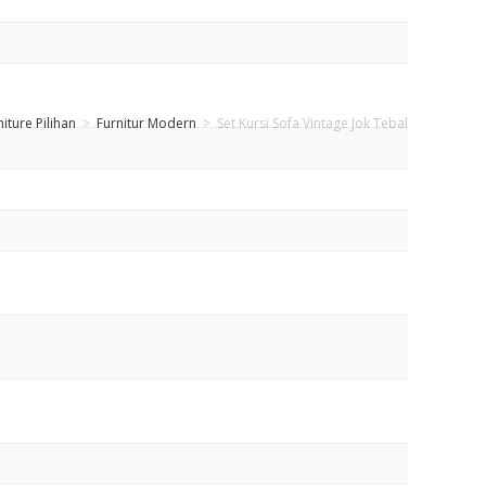
niture Pilihan
>
Furnitur Modern
>
Set Kursi Sofa Vintage Jok Tebal