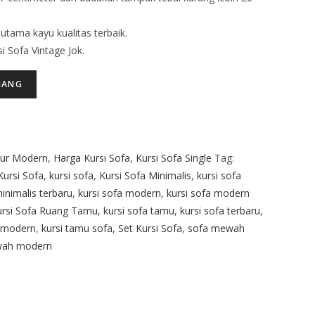
utama kayu kualitas terbaik.
i Sofa Vintage Jok.
JANG
tur Modern
,
Harga Kursi Sofa
,
Kursi Sofa Single
Tag:
Kursi Sofa
,
kursi sofa
,
Kursi Sofa Minimalis
,
kursi sofa
minimalis terbaru
,
kursi sofa modern
,
kursi sofa modern
ursi Sofa Ruang Tamu
,
kursi sofa tamu
,
kursi sofa terbaru
,
 modern
,
kursi tamu sofa
,
Set Kursi Sofa
,
sofa mewah
wah modern