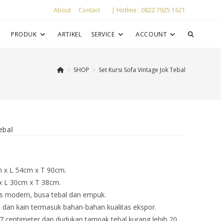
About
Contact
| Hotline : 0822 7925 1621
P
PRODUK
ARTIKEL
SERVICE
ACCOUNT
>
SHOP
>
Set Kursi Sofa Vintage Jok Tebal
ebal
cm x L 54cm x T 90cm.
 x L 30cm x T 38cm.
is modern, busa tebal dan empuk.
l dan kain termasuk bahan-bahan kualitas ekspor.
7 centimeter dan dudukan tampak tebal kurang lebih 20