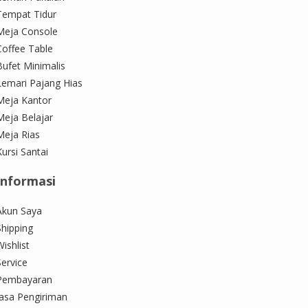
Tempat Tidur
Meja Console
Coffee Table
Bufet Minimalis
Lemari Pajang Hias
Meja Kantor
Meja Belajar
Meja Rias
Kursi Santai
Informasi
Akun Saya
Shipping
ishlist
Service
Pembayaran
Jasa Pengiriman