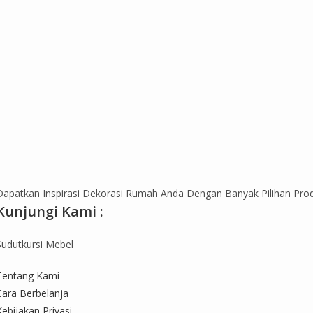
Dapatkan Inspirasi Dekorasi Rumah Anda Dengan Banyak Pilihan Pro
Kunjungi Kami :
Sudutkursi Mebel
Tentang Kami
Cara Berbelanja
Kebijakan Privasi