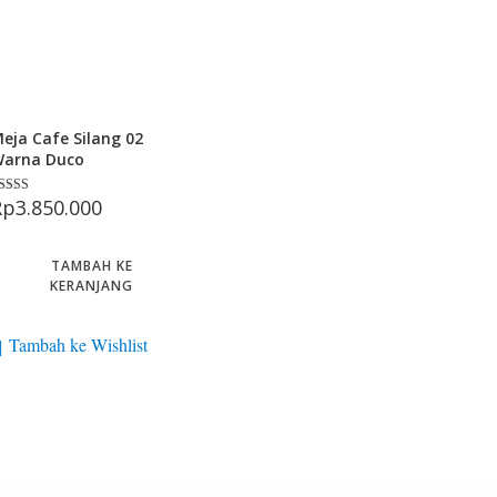
eja Cafe Silang 02
arna Duco
Rp
3.850.000
inilai
.00
ri 5
TAMBAH KE
KERANJANG
Tambah ke Wishlist