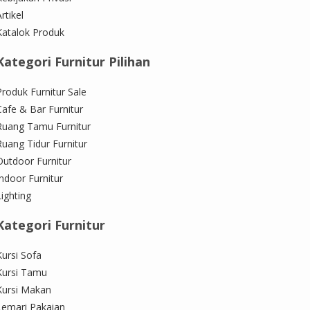
rtikel
Katalok Produk
Kategori Furnitur Pilihan
Produk Furnitur Sale
Cafe & Bar Furnitur
Ruang Tamu Furnitur
Ruang Tidur Furnitur
Outdoor Furnitur
Indoor Furnitur
Lighting
Kategori Furnitur
Kursi Sofa
Kursi Tamu
Kursi Makan
Lemari Pakaian