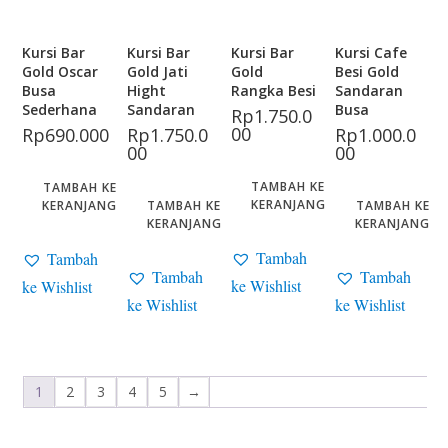
Kursi Bar
Kursi Bar
Kursi Bar
Kursi Cafe
Gold Oscar
Gold Jati
Gold
Besi Gold
Busa
Hight
Rangka Besi
Sandaran
Sederhana
Sandaran
Busa
Rp
1.750.0
00
Rp
690.000
Rp
1.750.0
Rp
1.000.0
00
00
TAMBAH KE
TAMBAH KE
KERANJANG
KERANJANG
TAMBAH KE
TAMBAH KE
KERANJANG
KERANJANG
Tambah
Tambah
Tambah
Tambah
ke Wishlist
ke Wishlist
ke Wishlist
ke Wishlist
1
2
3
4
5
→