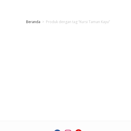
Beranda
>
Produk dengan tag “Kursi Taman Kayu”