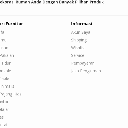
Dekorasi Rumah Anda Dengan Banyak Pilihan Produk
ri Furnitur
Informasi
ofa
Akun Saya
Tamu
Shipping
Makan
Wishlist
Pakaian
Service
 Tidur
Pembayaran
onsole
Jasa Pengiriman
Table
inimalis
Pajang Hias
antor
lajar
as
ntai