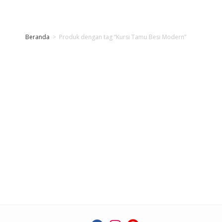
Beranda
>
Produk dengan tag “Kursi Tamu Besi Modern”