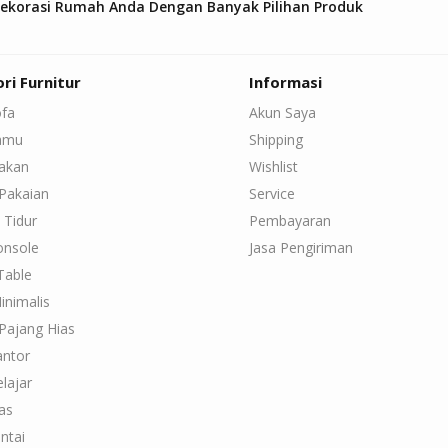
Dekorasi Rumah Anda Dengan Banyak Pilihan Produk
ri Furnitur
Informasi
ofa
Akun Saya
Tamu
Shipping
Makan
Wishlist
Pakaian
Service
 Tidur
Pembayaran
onsole
Jasa Pengiriman
Table
inimalis
Pajang Hias
antor
lajar
as
ntai