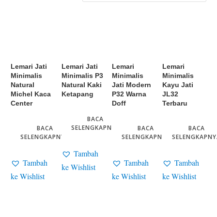
Lemari Jati
Lemari Jati
Lemari
Lemari
Minimalis
Minimalis P3
Minimalis
Minimalis
Natural
Natural Kaki
Jati Modern
Kayu Jati
Michel Kaca
Ketapang
P32 Warna
JL32
Center
Doff
Terbaru
BACA
SELENGKAPNYA
BACA
BACA
BACA
SELENGKAPNYA
SELENGKAPNYA
SELENGKAPNY
Tambah
Tambah
Tambah
Tambah
ke Wishlist
ke Wishlist
ke Wishlist
ke Wishlist