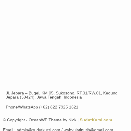
Jl. Jepara – Bugel, KM 05, Sukosono, RT.01/RW.01, Kedung
Jepara (59424), Jawa Tengah, Indonesia
Phone/WhatsApp (+62) 822 7925 1621
© Copyright - OceanWP Theme by Nick |
SudutKursi.com
Email : admin@sudutkursi.com / wahyujatiputih@gmail.com