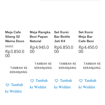
Meja Cafe
Meja Rangka
Set Kursi
Set Kursi
Silang 02
Besi Papan
Bar Bottle
Meja Bar
Warna Duco
Natural
Jati K4
Cafe Besi
Rp
4.945.0
Rp
6.850.0
Rp
4.450.0
Rp
3.850.0
00
00
00
Dinilai
5.00
00
dari 5
TAMBAH KE
TAMBAH KE
TAMBAH KE
TAMBAH KE
KERANJANG
KERANJANG
KERANJANG
KERANJANG
Tambah
Tambah
Tambah
Tambah
ke Wishlist
ke Wishlist
ke Wishlist
ke Wishlist