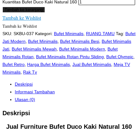
Kuantitas Bufet Duco Kaki Natural 160
Tambah ke keranjang
Tambah ke Wishlist
Tambah ke Wishlist
SKU:
SKBU-037
Kategori:
Bufet Minimalis
,
RUANG TAMU
Tag:
Bufet
Jati Modern
,
Bufet Minimalis
,
Bufet Minimalis Besi
,
Bufet Minimalis
Jati
,
Bufet Minimalis Mewah
,
Bufet Minimalis Modern
,
Bufet
Minimalis Rotan
,
Bufet Minimalis Rotan Pintu Sliding
,
Bufet Olympic
,
Bufet Retro
,
Harga Bufet Minimalis
,
Jual Bufet Minimalis
,
Meja TV
Minimalis
,
Rak Tv
Deskripsi
Informasi Tambahan
Ulasan (0)
Deskripsi
Jual Furniture Bufet Duco Kaki Natural 160