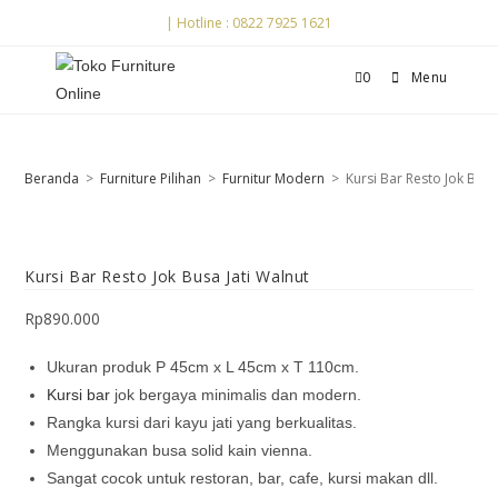
| Hotline : 0822 7925 1621
0
Menu
Beranda
>
Furniture Pilihan
>
Furnitur Modern
>
Kursi Bar Resto Jok Busa
Kursi Bar Resto Jok Busa Jati Walnut
Rp
890.000
Ukuran produk P 45cm x L 45cm x T 110cm.
Kursi bar
jok bergaya minimalis dan modern.
Rangka kursi dari kayu jati yang berkualitas.
Menggunakan busa solid kain vienna.
Sangat cocok untuk restoran, bar, cafe, kursi makan dll.