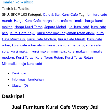
Tambah ke Wishlist
Tambah ke Wishlist
SKU:
SKCF-103
Kategori:
Cafe & Bar
,
Kursi Cafe
Tag:
furniture cafe
murah
,
Harga Kursi Cafe
,
harga kursi cafe minimalis
,
harga kursi
makan
,
Harga Kursi Teras
,
Jepara Mebel
,
jual kursi café
,
kursi cafe
besi
,
Kursi Cafe Kayu
,
kursi cafe kayu anyaman rotan alami
,
Kursi
Cafe Minimalis
,
Kursi Cafe Modern
,
Kursi Cafe Murah
,
kursi cafe
rotan
,
kursi cafe rotan alami
,
kursi cafe rotan terbaru
,
kursi cafe
sofa
,
kursi makan
,
kursi makan minimalis
,
kursi makan minimalis
modern
,
Kursi Teras
,
Kursi Teras Rotan
,
Kursi Teras Rotan
Minimalis
,
meja kursi café
Deskripsi
Informasi Tambahan
Ulasan (0)
Deskripsi
Jual Furniture Kursi Cafe Victory Jati