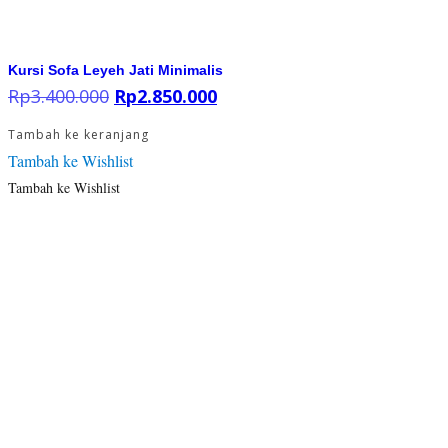
Kursi Sofa Leyeh Jati Minimalis
Rp
3.400.000
Harga
Rp
2.850.000
Harga
aslinya
saat
adalah:
ini
Tambah ke keranjang
Rp3.400.000.
adalah:
Tambah ke Wishlist
Rp2.850.000.
Tambah ke Wishlist