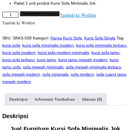
Paket 1 unit produk Kursi Sofa Minimalis Jok.
Tambah ke keranjang
Tambah ke Wishlist
Kuantitas
Kursi
Tambah ke Wishlist
Sofa
Minimalis
SKU:
SKKS-038
Kategori:
Harga Kursi Sofa
,
Kursi Sofa Single
Tag:
Jok
kursi sofa
,
kursi sofa minimalis modern
,
kursi sofa minimalis terbaru
,
Kenyal
kursi sofa modern
,
kursi sofa modern minimalis
,
kursi sofa tamu
,
kursi sofa terbaru
,
kursi tamu
,
kursi tamu mewah modern
,
kursi
tamu sofa
,
sofa mewah minimalis
,
sofa mewah minimalis terbaru
,
sofa mewah modern
,
sofa minimalis
,
sofa modern
,
sofa ruang tamu
mewah modern
Deskripsi
Informasi Tambahan
Ulasan (0)
Deskripsi
Jual Furniture Kursi Sofa Minimalis Jok