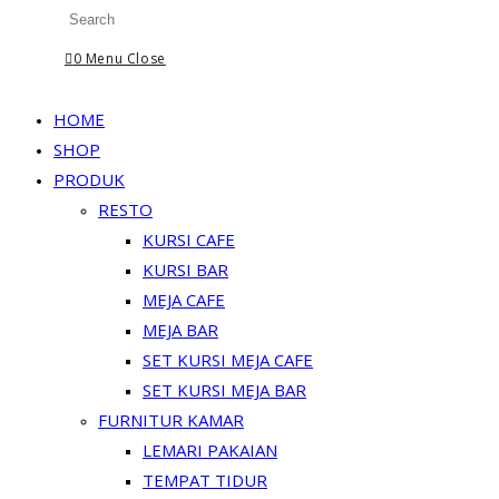
Website
Press
Escape
0
Menu
Close
Search
to
close
HOME
the
SHOP
search
PRODUK
panel.
RESTO
KURSI CAFE
KURSI BAR
MEJA CAFE
MEJA BAR
SET KURSI MEJA CAFE
SET KURSI MEJA BAR
FURNITUR KAMAR
LEMARI PAKAIAN
TEMPAT TIDUR