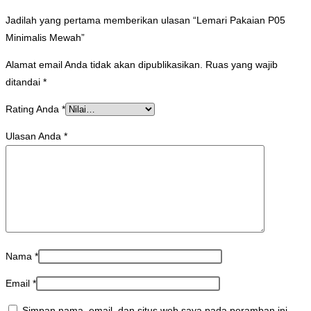
Jadilah yang pertama memberikan ulasan “Lemari Pakaian P05
Minimalis Mewah”
Alamat email Anda tidak akan dipublikasikan.
Ruas yang wajib
ditandai
*
Rating Anda
*
Ulasan Anda
*
Nama
*
Email
*
Simpan nama, email, dan situs web saya pada peramban ini