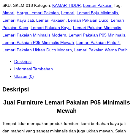
SKU:
SKLM-018
Kategori:
KAMAR TIDUR
,
Lemari Pakaian
Tag:
Almari
,
Harga Lemari Pakaian
,
Lemari
,
Lemari Baju Minimalis
,
Lemari Kayu Jati
,
Lemari Pakaian
,
Lemari Pakaian Duco
,
Lemari
Pakaian Kaca
,
Lemari Pakaian Kayu
,
Lemari Pakaian Minimalis
,
Lemari Pakaian Minimalis Modern
,
Lemari Pakaian P05 Minimalis
,
Lemari Pakaian P05 Minimalis Mewah
,
Lemari Pakaian Pintu 4
,
Lemari Pakaian Ukiran Duco Modern
,
Lemari Pakaian Warna Putih
Deskripsi
Informasi Tambahan
Ulasan (0)
Deskripsi
Jual Furniture Lemari Pakaian P05 Minimalis
Mewah
Tempat tidur merupakan produk furniture kami berbahan kayu jati
dan mahoni yang sangat minimalis dan juga ukiran mewah. Salah