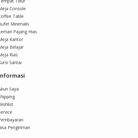
Tempat Tidur
Meja Console
Coffee Table
Bufet Minimalis
Lemari Pajang Hias
Meja Kantor
Meja Belajar
Meja Rias
Kursi Santai
Informasi
Akun Saya
Shipping
ishlist
Service
Pembayaran
Jasa Pengiriman