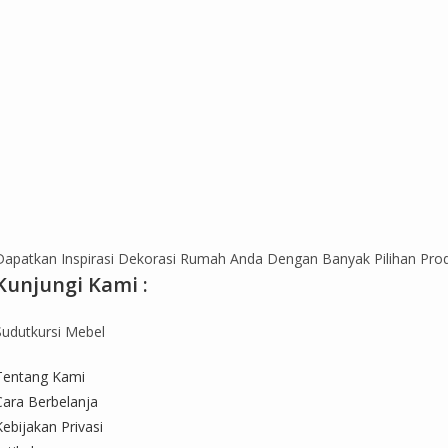
Dapatkan Inspirasi Dekorasi Rumah Anda Dengan Banyak Pilihan Pro
Kunjungi Kami :
Sudutkursi Mebel
Tentang Kami
Cara Berbelanja
Kebijakan Privasi