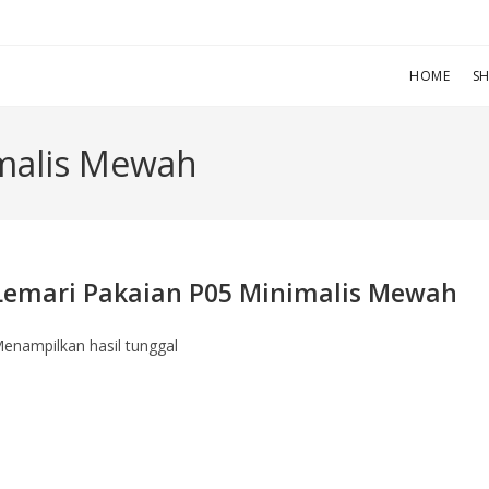
HOME
S
imalis Mewah
Lemari Pakaian P05 Minimalis Mewah
enampilkan hasil tunggal