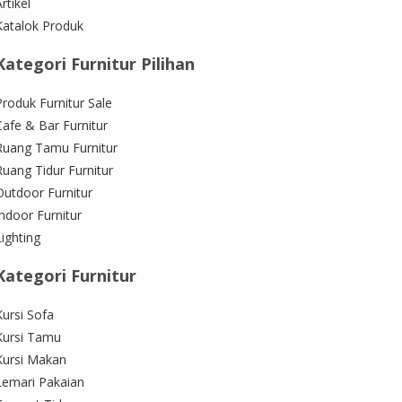
rtikel
Katalok Produk
Kategori Furnitur Pilihan
Produk Furnitur Sale
Cafe & Bar Furnitur
Ruang Tamu Furnitur
Ruang Tidur Furnitur
Outdoor Furnitur
Indoor Furnitur
Lighting
Kategori Furnitur
Kursi Sofa
Kursi Tamu
Kursi Makan
Lemari Pakaian