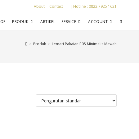
About
Contact
| Hotline : 0822 7925 1621
HOP
PRODUK
ARTIKEL
SERVICE
ACCOUNT
>
Produk
>
Lemari Pakaian P05 Minimalis Mewah