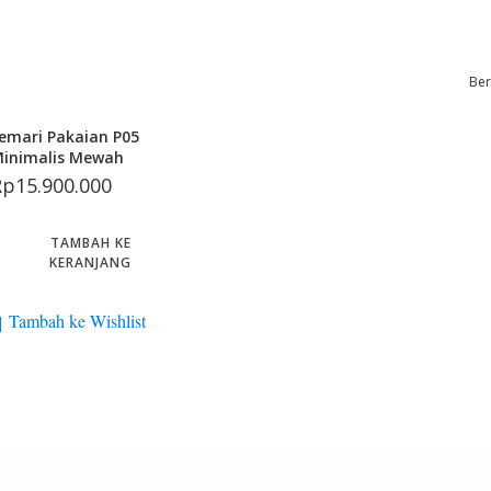
Be
emari Pakaian P05
inimalis Mewah
Rp
15.900.000
TAMBAH KE
KERANJANG
Tambah ke Wishlist