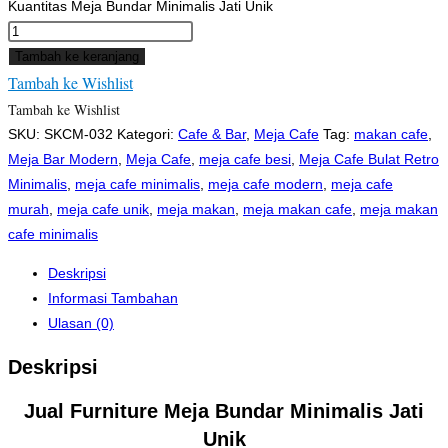
Kuantitas Meja Bundar Minimalis Jati Unik
Tambah ke keranjang
Tambah ke Wishlist
Tambah ke Wishlist
SKU:
SKCM-032
Kategori:
Cafe & Bar
,
Meja Cafe
Tag:
makan cafe
,
Meja Bar Modern
,
Meja Cafe
,
meja cafe besi
,
Meja Cafe Bulat Retro
Minimalis
,
meja cafe minimalis
,
meja cafe modern
,
meja cafe
murah
,
meja cafe unik
,
meja makan
,
meja makan cafe
,
meja makan
cafe minimalis
Deskripsi
Informasi Tambahan
Ulasan (0)
Deskripsi
Jual Furniture Meja Bundar Minimalis Jati
Unik