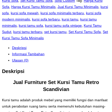
Kursi Sofa
,
Set Kursi Tamu Sofa
,
Sofa Custom
Tag:
Harga Kursi
Sofa
,
Harga Kursi Tamu Minimalis
,
Jual Kursi Tamu Minimalis
,
kursi
sofa
,
kursi sofa mewah
,
kursi sofa minimalis terbaru
,
kursi sofa
modern minimalis
,
kursi sofa terbaru
,
kursi tamu
,
kursi tamu
minimalis
,
kursi tamu sofa
,
kursi tamu sofa vintage
,
Kursi Tamu
Sudut
,
kursi tamu terbaru
,
set kursi tamu
,
Set Kursi Tamu Sofa
,
Set
Kursi Tamu Sofa Minimalis
Deskripsi
Informasi Tambahan
Ulasan (0)
Deskripsi
Jual Furniture Set Kursi Tamu Retro
Scandivian
Kursi tamu adalah produk mebel yang memiliki fungsi dan manfaat
untuk perabotan ruang tamu serta memenuhi kebutuhan masing-