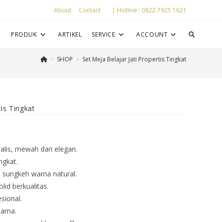
About
Contact
| Hotline : 0822 7925 1621
P
PRODUK
ARTIKEL
SERVICE
ACCOUNT
>
SHOP
>
Set Meja Belajar Jati Propertis Tingkat
tis Tingkat
alis, mewah dan elegan.
ngkat.
u sungkeh warna natural.
lid berkualitas.
sional.
lama.