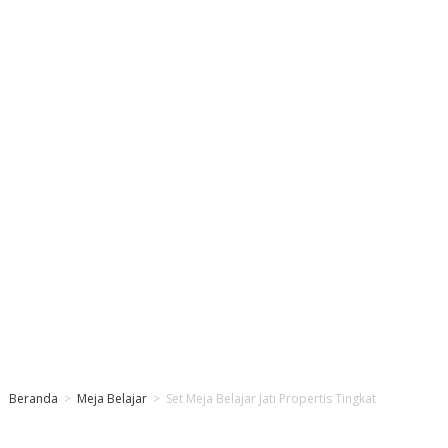
Beranda
>
Meja Belajar
>
Set Meja Belajar Jati Propertis Tingkat