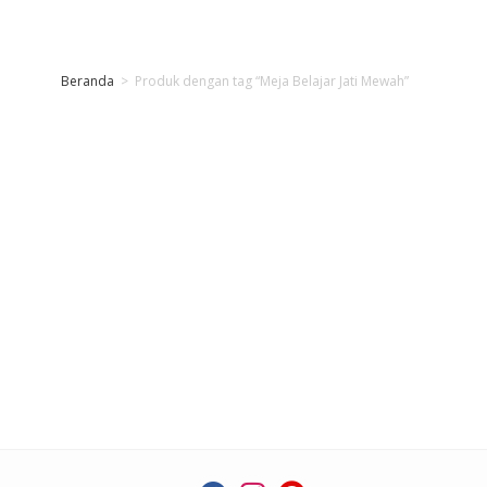
Beranda
>
Produk dengan tag “Meja Belajar Jati Mewah”