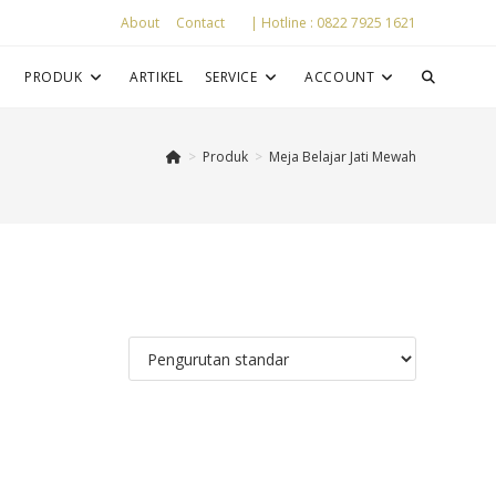
About
Contact
| Hotline : 0822 7925 1621
P
PRODUK
ARTIKEL
SERVICE
ACCOUNT
>
Produk
>
Meja Belajar Jati Mewah