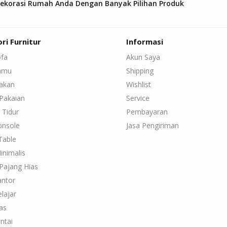
Dekorasi Rumah Anda Dengan Banyak Pilihan Produk
ri Furnitur
Informasi
ofa
Akun Saya
Tamu
Shipping
Makan
Wishlist
Pakaian
Service
 Tidur
Pembayaran
onsole
Jasa Pengiriman
Table
inimalis
Pajang Hias
antor
lajar
as
ntai