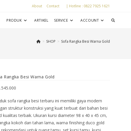
About
Contact
| Hotline : 0822 7925 1621
P
PRODUK
ARTIKEL
SERVICE
ACCOUNT
>
SHOP
>
Sofa Rangka Besi Warna Gold
a Rangka Besi Warna Gold
1.545.000
duk sofa rangka besi terbaru ini memiliki gaya modern
gan struktur konstruksi yang kuat terbuat dari bahan besi
id kualitas terbaik. Ukuran kursi diameter 98 x 40 x 45 cm,
angka kokoh dan tahan lama, warna finishing duco gold
 rekomendasi untuk ruang tamu, set kursi tamu, kursi