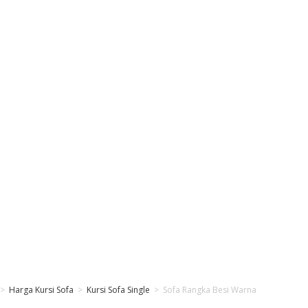
>
Harga Kursi Sofa
>
Kursi Sofa Single
>
Sofa Rangka Besi Warna Gold