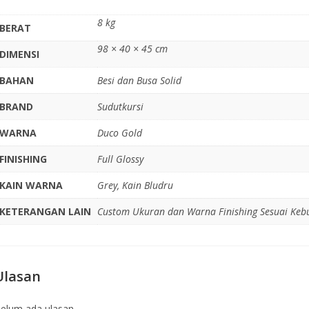
8 kg
BERAT
98 × 40 × 45 cm
DIMENSI
BAHAN
Besi dan Busa Solid
BRAND
Sudutkursi
WARNA
Duco Gold
FINISHING
Full Glossy
KAIN WARNA
Grey, Kain Bludru
KETERANGAN LAIN
Custom Ukuran dan Warna Finishing Sesuai Keb
Ulasan
elum ada ulasan.