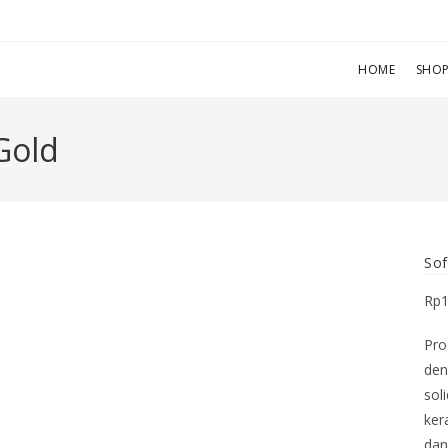
HOME
SHO
Gold
Sof
Rp
Pro
den
sol
ker
dan