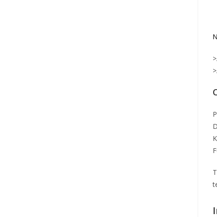
N
>
>
P
D
K
F
T
t