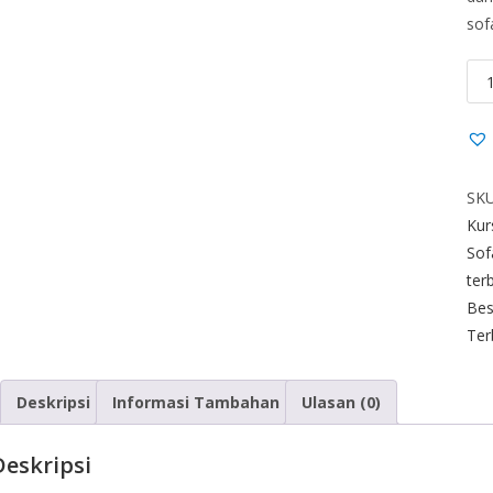
sofa
SK
Kur
Sof
ter
Bes
Ter
Deskripsi
Informasi Tambahan
Ulasan (0)
Deskripsi