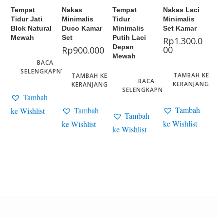
Tempat
Nakas
Tempat
Nakas Laci
Tidur Jati
Minimalis
Tidur
Minimalis
Blok Natural
Duco Kamar
Minimalis
Set Kamar
Mewah
Set
Putih Laci
Rp
1.300.0
Depan
00
Rp
900.000
Mewah
BACA
SELENGKAPNYA
TAMBAH KE
TAMBAH KE
BACA
KERANJANG
KERANJANG
SELENGKAPNYA
Tambah
Tambah
Tambah
ke Wishlist
Tambah
ke Wishlist
ke Wishlist
ke Wishlist