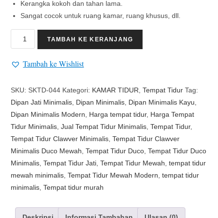
Kerangka kokoh dan tahan lama.
Sangat cocok untuk ruang kamar, ruang khusus, dll.
TAMBAH KE KERANJANG
Tambah ke Wishlist
SKU:
SKTD-044
Kategori:
KAMAR TIDUR
,
Tempat Tidur
Tag:
Dipan Jati Minimalis
,
Dipan Minimalis
,
Dipan Minimalis Kayu
,
Dipan Minimalis Modern
,
Harga tempat tidur
,
Harga Tempat
Tidur Minimalis
,
Jual Tempat Tidur Minimalis
,
Tempat Tidur
,
Tempat Tidur Clawver Minimalis
,
Tempat Tidur Clawver
Minimalis Duco Mewah
,
Tempat Tidur Duco
,
Tempat Tidur Duco
Minimalis
,
Tempat Tidur Jati
,
Tempat Tidur Mewah
,
tempat tidur
mewah minimalis
,
Tempat Tidur Mewah Modern
,
tempat tidur
minimalis
,
Tempat tidur murah
Deskripsi
Informasi Tambahan
Ulasan (0)