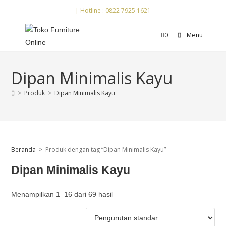
| Hotline : 0822 7925 1621
0
Menu
Dipan Minimalis Kayu
>
Produk
>
Dipan Minimalis Kayu
Beranda
>
Produk dengan tag “Dipan Minimalis Kayu”
Dipan Minimalis Kayu
Menampilkan 1–16 dari 69 hasil