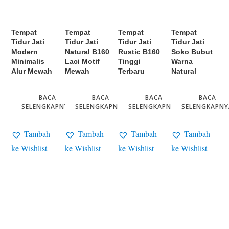
Tempat
Tempat
Tempat
Tempat
Tidur Jati
Tidur Jati
Tidur Jati
Tidur Jati
Modern
Natural B160
Rustic B160
Soko Bubut
Minimalis
Laci Motif
Tinggi
Warna
Alur Mewah
Mewah
Terbaru
Natural
BACA
BACA
BACA
BACA
SELENGKAPNYA
SELENGKAPNYA
SELENGKAPNYA
SELENGKAPNY
Tambah
Tambah
Tambah
Tambah
ke Wishlist
ke Wishlist
ke Wishlist
ke Wishlist