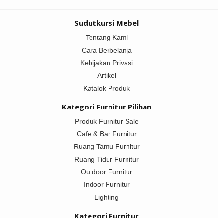
Sudutkursi Mebel
Tentang Kami
Cara Berbelanja
Kebijakan Privasi
Artikel
Katalok Produk
Kategori Furnitur Pilihan
Produk Furnitur Sale
Cafe & Bar Furnitur
Ruang Tamu Furnitur
Ruang Tidur Furnitur
Outdoor Furnitur
Indoor Furnitur
Lighting
Kategori Furnitur