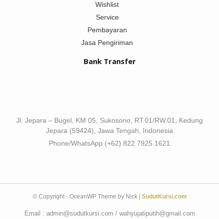
Wishlist
Service
Pembayaran
Jasa Pengiriman
Bank Transfer
Jl. Jepara – Bugel, KM 05, Sukosono, RT.01/RW.01, Kedung
Jepara (59424), Jawa Tengah, Indonesia
Phone/WhatsApp (+62) 822 7925 1621
© Copyright - OceanWP Theme by Nick |
SudutKursi.com
Email : admin@sudutkursi.com / wahyujatiputih@gmail.com