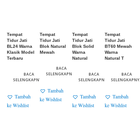
Tempat
Tempat
Tempat
Tempat
Tidur Jati
Tidur Jati
Tidur Jati
Tidur Jati
BL24 Warna
Blok Natural
Blok Solid
BT60 Mewah
Klasik Model
Mewah
Warna
Warna
Terbaru
Natural
Natural T
BACA
SELENGKAPNYA
BACA
BACA
BACA
SELENGKAPNYA
SELENGKAPNYA
SELENGKAPNY
Tambah
Tambah
Tambah
Tambah
ke Wishlist
ke Wishlist
ke Wishlist
ke Wishlist